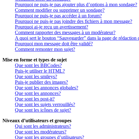
Pourquoi ne puis-je pas ajouter plus d’options à mon sondage?
Comment modifier ou supprimer un sondage?
Pourquoi ne puis-je pas accéder à un forum?
Pourquoi ne puis-je pas joindre des fichiers à mon message?
Pourquoi ai-je reçu un avertissement?
Comment rapporter des messages à un modérateur?
A quoi sert le bouton “Sauvegarder” dans la page de rédaction
Pourquoi mon message doit être validé?
Comment remonter mon sujet?
Mise en forme et types de sujet
Que sont les BBCodes?
Puis-je utiliser le HTML?
Que sont les smileys?
Puis-je publier des images?
Que sont les annonces globales?
Que sont les annonces?
Que sont les post-it?
Que sont les sujets verrouillés?
Que sont les icônes de sujet?
Niveaux d’utilisateurs et groupes
Qui sont les administrateurs?
Que sont les modérateurs?
Que sont les groupes d’utilisateurs?