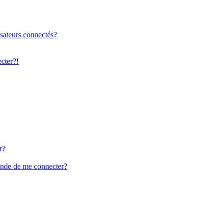
sateurs connectés?
ecter?!
r?
ande de me connecter?