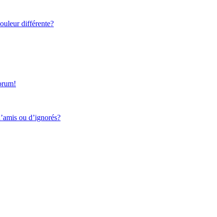
ouleur différente?
forum!
d’amis ou d’ignorés?