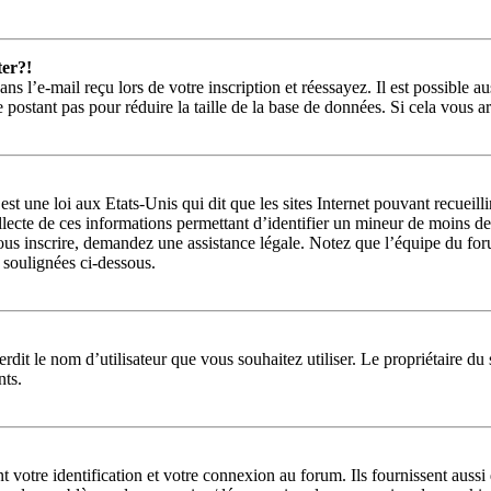
ter?!
s l’e-mail reçu lors de votre inscription et réessayez. Il est possible a
ne postant pas pour réduire la taille de la base de données. Si cela vous a
st une loi aux Etats-Unis qui dit que les sites Internet pouvant recueil
llecte de ces informations permettant d’identifier un mineur de moins de
ous inscrire, demandez une assistance légale. Notez que l’équipe du forum
s soulignées ci-dessous.
interdit le nom d’utilisateur que vous souhaitez utiliser. Le propriétaire 
nts.
otre identification et votre connexion au forum. Ils fournissent aussi d