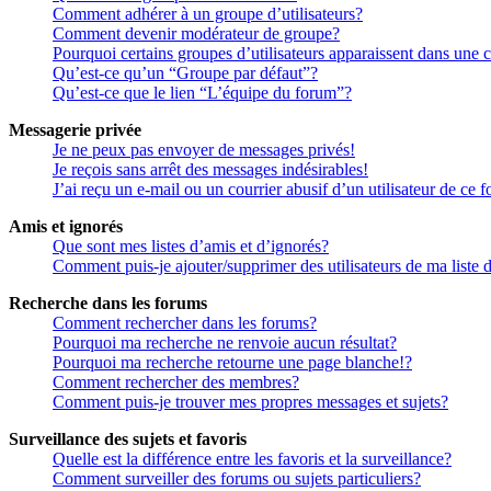
Comment adhérer à un groupe d’utilisateurs?
Comment devenir modérateur de groupe?
Pourquoi certains groupes d’utilisateurs apparaissent dans une c
Qu’est-ce qu’un “Groupe par défaut”?
Qu’est-ce que le lien “L’équipe du forum”?
Messagerie privée
Je ne peux pas envoyer de messages privés!
Je reçois sans arrêt des messages indésirables!
J’ai reçu un e-mail ou un courrier abusif d’un utilisateur de ce 
Amis et ignorés
Que sont mes listes d’amis et d’ignorés?
Comment puis-je ajouter/supprimer des utilisateurs de ma liste 
Recherche dans les forums
Comment rechercher dans les forums?
Pourquoi ma recherche ne renvoie aucun résultat?
Pourquoi ma recherche retourne une page blanche!?
Comment rechercher des membres?
Comment puis-je trouver mes propres messages et sujets?
Surveillance des sujets et favoris
Quelle est la différence entre les favoris et la surveillance?
Comment surveiller des forums ou sujets particuliers?