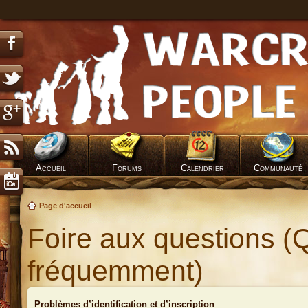
Accueil
Forums
Calendrier
Communauté
Page d'accueil
Foire aux questions (
fréquemment)
Problèmes d’identification et d’inscription