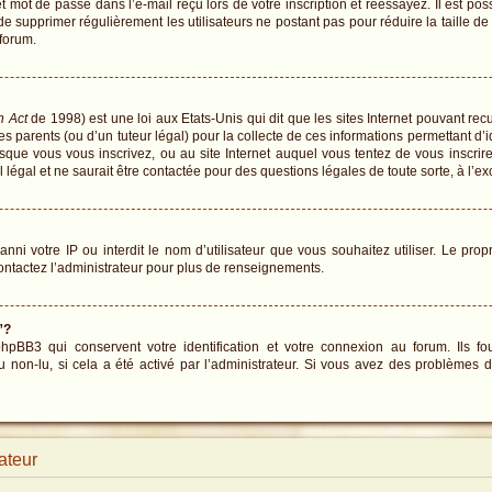
 mot de passe dans l’e-mail reçu lors de votre inscription et réessayez. Il est pos
 de supprimer régulièrement les utilisateurs ne postant pas pour réduire la taille d
 forum.
n Act
de 1998) est une loi aux Etats-Unis qui dit que les sites Internet pouvant re
s parents (ou d’un tuteur légal) pour la collecte de ces informations permettant d’
rsque vous vous inscrivez, ou au site Internet auquel vous tentez de vous inscr
 légal et ne saurait être contactée pour des questions légales de toute sorte, à l’e
 banni votre IP ou interdit le nom d’utilisateur que vous souhaitez utiliser. Le pro
ontactez l’administrateur pour plus de renseignements.
”?
BB3 qui conservent votre identification et votre connexion au forum. Ils fou
u non-lu, si cela a été activé par l’administrateur. Si vous avez des problème
ateur