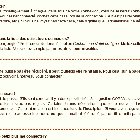
té?
automatiquement à chaque visite
lors de votre connexion, vous ne resterez con
 Pour rester connecté, cochez cette case lors de la connexion. Ce n’est pas recomm
sité, etc.). Si vous ne voyez pas cette case, cela signifie que l’administrateur a dé
 la liste des utilisateurs connectés?
eur, onglet “Préférences du forum”, l’option
Cacher mon statut en ligne
. Mettez cet
 liste. Vous serez compté parmi les utilisateurs invisibles.
puisse pas être récupéré, il peut toutefois être réinitialisé. Pour cela, sur la pa
iez pouvoir à nouveau vous connecter.
onnecter!
t de passe. S’ils sont corrects, il y a deux possibilités. Si la gestion COPPA est ac
vre les instructions reçues. Certains forums nécessitent que toute nouvelle 
onnecter. Cette information est indiquée lors de l’inscription. Si vous avez reçu un
urni une adresse incorrecte ou que l’e-mail ait été traité par un filtre anti-spam
ne peux plus me connecter?!