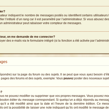
ier?
sateur indiquent le nombre de messages postés ou identifient certains utilisateurs 
er l’intitulé d’un rang car il est paramétré par l’administrateur. Si vous abusez 
un administrateur peut rabaisser votre compteur de messages.
sateur, on me demande de me connecter?
oyer des e-mails via le formulaire intégré (si la fonction a été activée par l’admin
ages
ondre) sur la page du forum ou des sujets. Il se peut que vous ayez besoin d’êtr
s pages des forums et des sujets, exemple: Vous
pouvez
poster des nouveaux suje
e?
 vous ne pouvez modifier ou supprimer que vos propres messages. Vous pouvez mo
e bouton
éditer
du message correspondant. Si quelqu’un a déjà répondu au message,
s qu’il a été modifié ainsi que la date et l’heure de la dernière édition. Ce m
 ont la possibilité de laisser une note indiquant qu’ils ont modifié le message de l