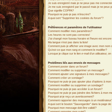
Je suis enregistré mais je ne peux pas me connecter
Je me suis enregistré par le passé mais je ne peux 
Que signifie COPPA?
Pourquoi ne puis-je pas m’inscrire?
A quoi sert “Supprimer les cookies du forum”?
Préférences et paramètres de l’utilisateur
Comment modifier mes paramètres?
Les heures ne sont pas correctes!
J’ai changé mon fuseau horaire et l’heure est encore 
Ma langue n’est pas dans la liste!
Comment puis-je afficher une image avec mon nom d’
Qu’est-ce que mon rang et comment le modifier?
Lorsque je clique sur le lien
e-mail
d’un utilisateur, 
Problèmes liés aux envois de messages
Comment poster dans un forum?
Comment modifier ou supprimer un message?
Comment ajouter une signature à mes messages?
Comment créer un sondage?
Pourquoi ne puis-je pas ajouter plus d’options à mo
Comment modifier ou supprimer un sondage?
Pourquoi ne puis-je pas accéder à un forum?
Pourquoi ne puis-je pas joindre des fichiers à mon 
Pourquoi ai-je reçu un avertissement?
Comment rapporter des messages à un modérateur
A quoi sert le bouton “Sauvegarder” dans la page d
Pourquoi mon message doit être validé?
Comment remonter mon sujet?