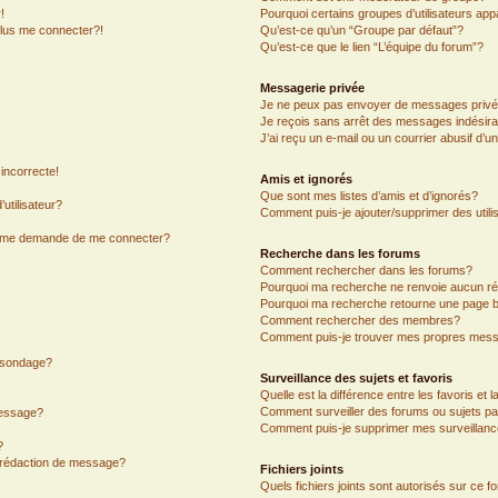
!
Pourquoi certains groupes d’utilisateurs app
plus me connecter?!
Qu’est-ce qu’un “Groupe par défaut”?
Qu’est-ce que le lien “L’équipe du forum”?
Messagerie privée
Je ne peux pas envoyer de messages privé
Je reçois sans arrêt des messages indésira
J’ai reçu un e-mail ou un courrier abusif d’un
incorrecte!
Amis et ignorés
Que sont mes listes d’amis et d’ignorés?
utilisateur?
Comment puis-je ajouter/supprimer des utilis
on me demande de me connecter?
Recherche dans les forums
Comment rechercher dans les forums?
Pourquoi ma recherche ne renvoie aucun ré
Pourquoi ma recherche retourne une page b
Comment rechercher des membres?
Comment puis-je trouver mes propres mess
n sondage?
Surveillance des sujets et favoris
Quelle est la différence entre les favoris et l
Comment surveiller des forums ou sujets par
message?
Comment puis-je supprimer mes surveillanc
?
e rédaction de message?
Fichiers joints
Quels fichiers joints sont autorisés sur ce f