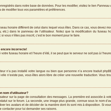
enregistrés dans notre base de données. Pour les modifier, visitez le lien
Panneau de
a de modifier tous vos paramètres et préférences.
 fuseau horaire différent de celui dans lequel vous êtes. Dans ce cas, vous devez mo
, etc.) dans le panneau de l’utilisateur. Notez que la modification du fuseau h
 si vous n’êtes pas inscrit, c’est le bon moment pour le faire.
t encore incorrecte!
votre fuseau horaire et l’heure d’été, il se peut que le serveur ne soit pas à l’heur
rateur n’a pas installé votre langue ou bien que personne n’a encore traduit p
Si elle n’existe pas, vous êtes alors libre de créer une nouvelle traduction. Vous tr
n nom d’utilisateur?
lisateur sur la page de consultation des messages. La première est associée à vot
statut sur le forum. La seconde, une image plus grande, connue sous le nom d’av
tiver les avatars et de décider de la manière dont ils sont mis à disposition. Si vou
le contacter pour lui demander ses raisons.