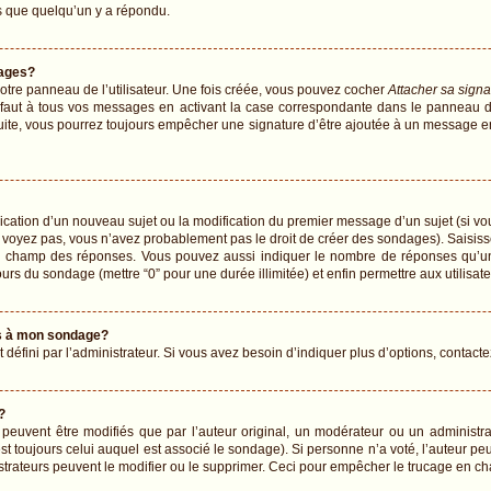
 que quelqu’un y a répondu.
ages?
tre panneau de l’utilisateur. Une fois créée, vous pouvez cocher
Attacher sa signa
faut à tous vos messages en activant la case correspondante dans le panneau de 
 suite, vous pourrez toujours empêcher une signature d’être ajoutée à un message 
blication d’un nouveau sujet ou la modification du premier message d’un sujet (si vo
 voyez pas, vous n’avez probablement pas le droit de créer des sondages). Saisiss
le champ des réponses. Vous pouvez aussi indiquer le nombre de réponses qu’un u
 jours du sondage (mettre “0” pour une durée illimitée) et enfin permettre aux utilisat
ons à mon sondage?
fini par l’administrateur. Si vous avez besoin d’indiquer plus d’options, contacte
?
vent être modifiés que par l’auteur original, un modérateur ou un administrat
t toujours celui auquel est associé le sondage). Si personne n’a voté, l’auteur pe
strateurs peuvent le modifier ou le supprimer. Ceci pour empêcher le trucage en ch