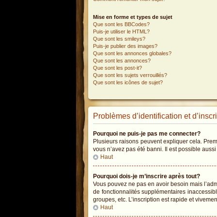
Mise en forme et types de sujet
Que sont les BBCodes?
Puis-je utiliser le HTML?
Que sont les smileys?
Puis-je publier des images?
Que sont les annonces globales?
Que sont les annonces?
Que sont les post-it?
Que sont les sujets verrouillés?
Que sont les icônes de sujet?
Problèmes d’identification et d’inscr
Pourquoi ne puis-je pas me connecter?
Plusieurs raisons peuvent expliquer cela. Premiè
vous n’avez pas été banni. Il est possible aussi 
Haut
Pourquoi dois-je m’inscrire après tout?
Vous pouvez ne pas en avoir besoin mais l’admin
de fonctionnalités supplémentaires inaccessib
groupes, etc. L’inscription est rapide et vivemen
Haut