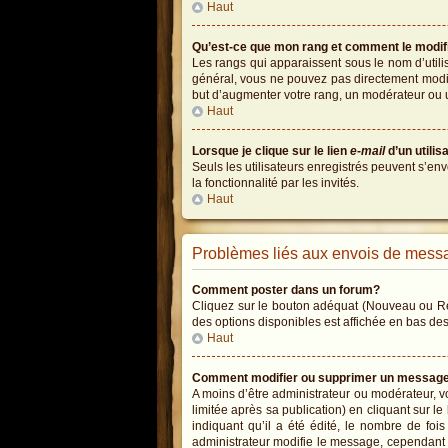
Haut
Qu’est-ce que mon rang et comment le modif
Les rangs qui apparaissent sous le nom d’utili
général, vous ne pouvez pas directement modifi
but d’augmenter votre rang, un modérateur ou 
Haut
Lorsque je clique sur le lien
e-mail
d’un utili
Seuls les utilisateurs enregistrés peuvent s’env
la fonctionnalité par les invités.
Haut
Problèmes liés aux envois de mess
Comment poster dans un forum?
Cliquez sur le bouton adéquat (Nouveau ou Rép
des options disponibles est affichée en bas de
Haut
Comment modifier ou supprimer un messag
A moins d’être administrateur ou modérateur,
limitée après sa publication) en cliquant sur l
indiquant qu’il a été édité, le nombre de foi
administrateur modifie le message, cependant ils