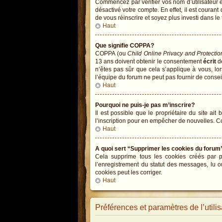
Commencez par vérifier vos nom d’utilisateur et
désactivé votre compte. En effet, il est courant
de vous réinscrire et soyez plus investi dans le
Haut
Que signifie COPPA?
COPPA (ou
Child Online Privacy and Protectio
13 ans doivent obtenir le consentement
écrit
de
n’êtes pas sûr que cela s’applique à vous, lo
l’équipe du forum ne peut pas fournir de conseil
Haut
Pourquoi ne puis-je pas m’inscrire?
Il est possible que le propriétaire du site ait
l’inscription pour en empêcher de nouvelles. C
Haut
A quoi sert “Supprimer les cookies du forum
Cela supprime tous les cookies créés par php
l’enregistrement du statut des messages, lu o
cookies peut les corriger.
Haut
Préférences et paramètres de l’utilis