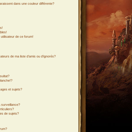
araissent dans une couleur différente?
s!
bles!
 utilisateur de ce forum!
ateurs de ma liste d’amis ou d’ignorés?
sultat?
lanche!?
ages et sujets?
a surveillance?
ticuliers?
es de sujets?
orum?