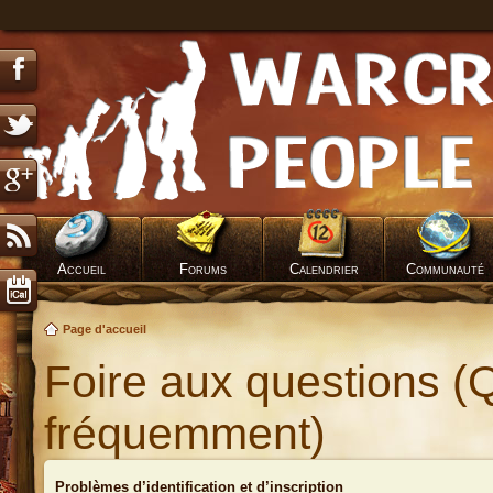
Accueil
Forums
Calendrier
Communauté
Page d'accueil
Foire aux questions (
fréquemment)
Problèmes d’identification et d’inscription