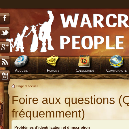
Accueil
Forums
Calendrier
Communauté
Page d'accueil
Foire aux questions (
fréquemment)
Problèmes d’identification et d’inscription