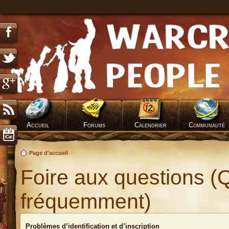
Accueil
Forums
Calendrier
Communauté
Page d'accueil
Foire aux questions (
fréquemment)
Problèmes d’identification et d’inscription