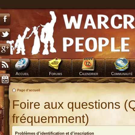
Accueil
Forums
Calendrier
Communauté
Page d'accueil
Foire aux questions (
fréquemment)
Problèmes d’identification et d’inscription