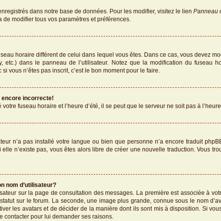
enregistrés dans notre base de données. Pour les modifier, visitez le lien
Panneau de
a de modifier tous vos paramètres et préférences.
 fuseau horaire différent de celui dans lequel vous êtes. Dans ce cas, vous devez mo
, etc.) dans le panneau de l’utilisateur. Notez que la modification du fuseau h
 si vous n’êtes pas inscrit, c’est le bon moment pour le faire.
t encore incorrecte!
votre fuseau horaire et l’heure d’été, il se peut que le serveur ne soit pas à l’heur
rateur n’a pas installé votre langue ou bien que personne n’a encore traduit p
Si elle n’existe pas, vous êtes alors libre de créer une nouvelle traduction. Vous tr
n nom d’utilisateur?
lisateur sur la page de consultation des messages. La première est associée à vot
statut sur le forum. La seconde, une image plus grande, connue sous le nom d’av
tiver les avatars et de décider de la manière dont ils sont mis à disposition. Si vou
le contacter pour lui demander ses raisons.