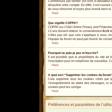
Commencez par vérifier vos nom d’utilisateur et
désactivé votre compte. En effet, il est courant
de vous réinscrire et soyez plus investi dans le
Haut
Que signifie COPPA?
COPPA (ou
Child Online Privacy and Protectio
13 ans doivent obtenir le consentement
écrit
de
n’êtes pas sûr que cela s’applique à vous, lo
l’équipe du forum ne peut pas fournir de conseil
Haut
Pourquoi ne puis-je pas m’inscrire?
Il est possible que le propriétaire du site ait
l’inscription pour en empêcher de nouvelles. C
Haut
A quoi sert “Supprimer les cookies du forum
Cela supprime tous les cookies créés par php
l’enregistrement du statut des messages, lu o
cookies peut les corriger.
Haut
Préférences et paramètres de l’utilis