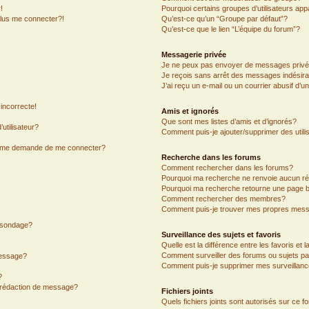
!
Pourquoi certains groupes d’utilisateurs app
plus me connecter?!
Qu’est-ce qu’un “Groupe par défaut”?
Qu’est-ce que le lien “L’équipe du forum”?
Messagerie privée
Je ne peux pas envoyer de messages privé
Je reçois sans arrêt des messages indésira
J’ai reçu un e-mail ou un courrier abusif d’un
incorrecte!
Amis et ignorés
Que sont mes listes d’amis et d’ignorés?
utilisateur?
Comment puis-je ajouter/supprimer des utilis
on me demande de me connecter?
Recherche dans les forums
Comment rechercher dans les forums?
Pourquoi ma recherche ne renvoie aucun ré
Pourquoi ma recherche retourne une page b
Comment rechercher des membres?
Comment puis-je trouver mes propres mess
n sondage?
Surveillance des sujets et favoris
Quelle est la différence entre les favoris et l
Comment surveiller des forums ou sujets par
message?
Comment puis-je supprimer mes surveillanc
?
e rédaction de message?
Fichiers joints
Quels fichiers joints sont autorisés sur ce f