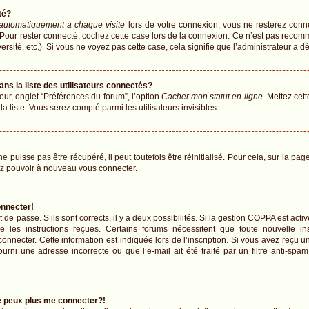
té?
automatiquement à chaque visite
lors de votre connexion, vous ne resterez con
 Pour rester connecté, cochez cette case lors de la connexion. Ce n’est pas recomm
sité, etc.). Si vous ne voyez pas cette case, cela signifie que l’administrateur a dé
 la liste des utilisateurs connectés?
eur, onglet “Préférences du forum”, l’option
Cacher mon statut en ligne
. Mettez cet
 liste. Vous serez compté parmi les utilisateurs invisibles.
puisse pas être récupéré, il peut toutefois être réinitialisé. Pour cela, sur la pa
iez pouvoir à nouveau vous connecter.
onnecter!
t de passe. S’ils sont corrects, il y a deux possibilités. Si la gestion COPPA est ac
vre les instructions reçues. Certains forums nécessitent que toute nouvelle 
onnecter. Cette information est indiquée lors de l’inscription. Si vous avez reçu un
urni une adresse incorrecte ou que l’e-mail ait été traité par un filtre anti-spam
ne peux plus me connecter?!