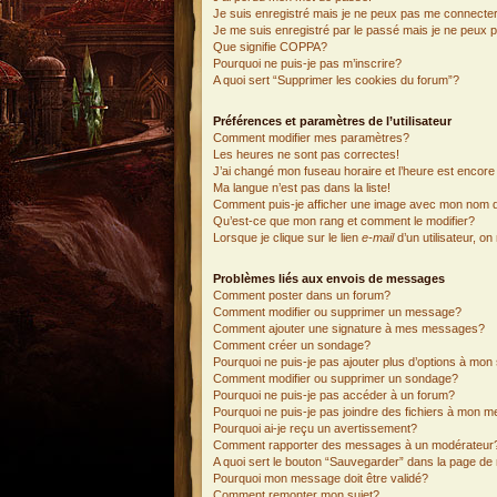
Je suis enregistré mais je ne peux pas me connecter
Je me suis enregistré par le passé mais je ne peux 
Que signifie COPPA?
Pourquoi ne puis-je pas m’inscrire?
A quoi sert “Supprimer les cookies du forum”?
Préférences et paramètres de l’utilisateur
Comment modifier mes paramètres?
Les heures ne sont pas correctes!
J’ai changé mon fuseau horaire et l’heure est encore 
Ma langue n’est pas dans la liste!
Comment puis-je afficher une image avec mon nom d’
Qu’est-ce que mon rang et comment le modifier?
Lorsque je clique sur le lien
e-mail
d’un utilisateur, 
Problèmes liés aux envois de messages
Comment poster dans un forum?
Comment modifier ou supprimer un message?
Comment ajouter une signature à mes messages?
Comment créer un sondage?
Pourquoi ne puis-je pas ajouter plus d’options à mo
Comment modifier ou supprimer un sondage?
Pourquoi ne puis-je pas accéder à un forum?
Pourquoi ne puis-je pas joindre des fichiers à mon 
Pourquoi ai-je reçu un avertissement?
Comment rapporter des messages à un modérateur
A quoi sert le bouton “Sauvegarder” dans la page d
Pourquoi mon message doit être validé?
Comment remonter mon sujet?