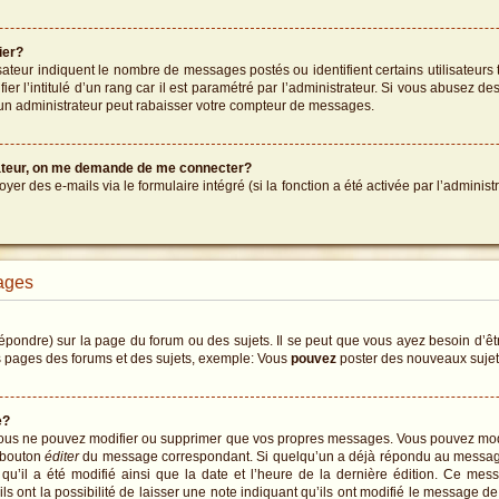
ier?
sateur indiquent le nombre de messages postés ou identifient certains utilisateurs 
er l’intitulé d’un rang car il est paramétré par l’administrateur. Si vous abusez 
un administrateur peut rabaisser votre compteur de messages.
sateur, on me demande de me connecter?
oyer des e-mails via le formulaire intégré (si la fonction a été activée par l’admin
ages
ondre) sur la page du forum ou des sujets. Il se peut que vous ayez besoin d’êtr
s pages des forums et des sujets, exemple: Vous
pouvez
poster des nouveaux suje
e?
 vous ne pouvez modifier ou supprimer que vos propres messages. Vous pouvez mo
e bouton
éditer
du message correspondant. Si quelqu’un a déjà répondu au message,
s qu’il a été modifié ainsi que la date et l’heure de la dernière édition. Ce m
 ont la possibilité de laisser une note indiquant qu’ils ont modifié le message de l