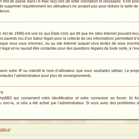
 mot de passe dans l’e-mail reçu lors de votre inscription et réessayez. Il est pos
 de supprimer régulièrement les utilisateurs ne postant pas pour réduire la taille d
 forum.
n Act
de 1998) est une loi aux Etats-Unis qui dit que les sites Internet pouvant re
s parents (ou d’un tuteur légal) pour la collecte de ces informations permettant d’
rsque vous vous inscrivez, ou au site Internet auquel vous tentez de vous inscr
 légal et ne saurait être contactée pour des questions légales de toute sorte, à l’e
 banni votre IP ou interdit le nom d’utilisateur que vous souhaitez utiliser. Le pro
ontactez l’administrateur pour plus de renseignements.
”?
BB3 qui conservent votre identification et votre connexion au forum. Ils fou
u non-lu, si cela a été activé par l’administrateur. Si vous avez des problème
ateur