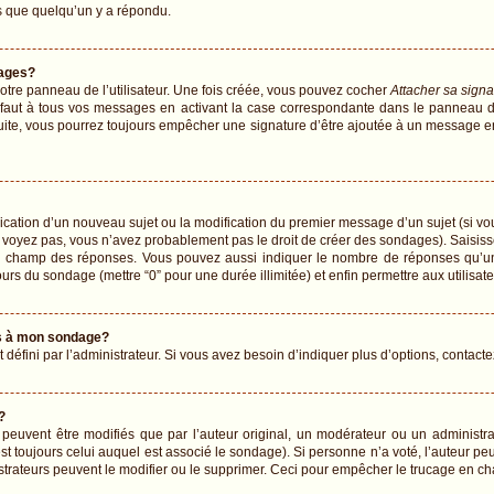
 que quelqu’un y a répondu.
ages?
tre panneau de l’utilisateur. Une fois créée, vous pouvez cocher
Attacher sa signa
faut à tous vos messages en activant la case correspondante dans le panneau de 
 suite, vous pourrez toujours empêcher une signature d’être ajoutée à un message 
blication d’un nouveau sujet ou la modification du premier message d’un sujet (si vo
 voyez pas, vous n’avez probablement pas le droit de créer des sondages). Saisiss
le champ des réponses. Vous pouvez aussi indiquer le nombre de réponses qu’un u
 jours du sondage (mettre “0” pour une durée illimitée) et enfin permettre aux utilisat
ons à mon sondage?
fini par l’administrateur. Si vous avez besoin d’indiquer plus d’options, contacte
?
vent être modifiés que par l’auteur original, un modérateur ou un administrat
t toujours celui auquel est associé le sondage). Si personne n’a voté, l’auteur pe
strateurs peuvent le modifier ou le supprimer. Ceci pour empêcher le trucage en ch