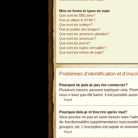
Mise en forme et types de sujet
Que sont les BBCodes?
Puis-je utiliser le HTML?
Que sont les smileys?
Puis-je publier des images?
Que sont les annonces globales?
Que sont les annonces?
Que sont les post-it?
Que sont les sujets verrouillés?
Que sont les icônes de sujet?
Problèmes d’identification et d’inscr
Pourquoi ne puis-je pas me connecter?
Plusieurs raisons peuvent expliquer cela. Premiè
vous n’avez pas été banni. Il est possible aussi 
Haut
Pourquoi dois-je m’inscrire après tout?
Vous pouvez ne pas en avoir besoin mais l’admin
de fonctionnalités supplémentaires inaccessib
groupes, etc. L’inscription est rapide et vivemen
Haut