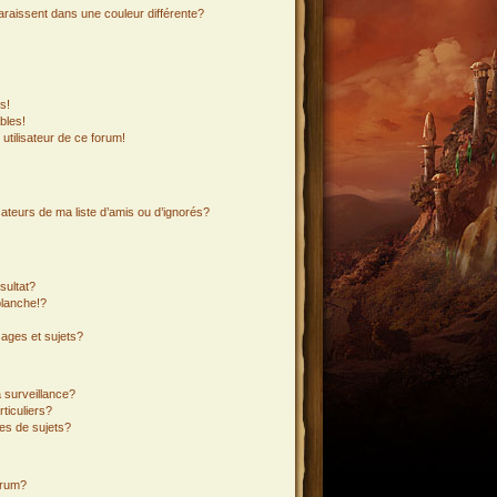
araissent dans une couleur différente?
s!
bles!
 utilisateur de ce forum!
ateurs de ma liste d’amis ou d’ignorés?
sultat?
lanche!?
ages et sujets?
a surveillance?
ticuliers?
es de sujets?
orum?