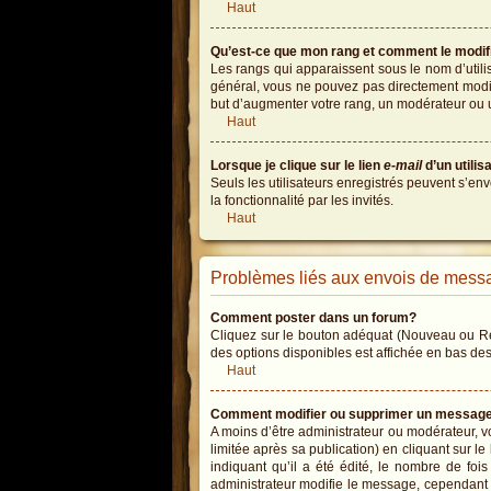
Haut
Qu’est-ce que mon rang et comment le modif
Les rangs qui apparaissent sous le nom d’utili
général, vous ne pouvez pas directement modifi
but d’augmenter votre rang, un modérateur ou 
Haut
Lorsque je clique sur le lien
e-mail
d’un utili
Seuls les utilisateurs enregistrés peuvent s’env
la fonctionnalité par les invités.
Haut
Problèmes liés aux envois de mess
Comment poster dans un forum?
Cliquez sur le bouton adéquat (Nouveau ou Rép
des options disponibles est affichée en bas de
Haut
Comment modifier ou supprimer un messag
A moins d’être administrateur ou modérateur,
limitée après sa publication) en cliquant sur l
indiquant qu’il a été édité, le nombre de foi
administrateur modifie le message, cependant ils