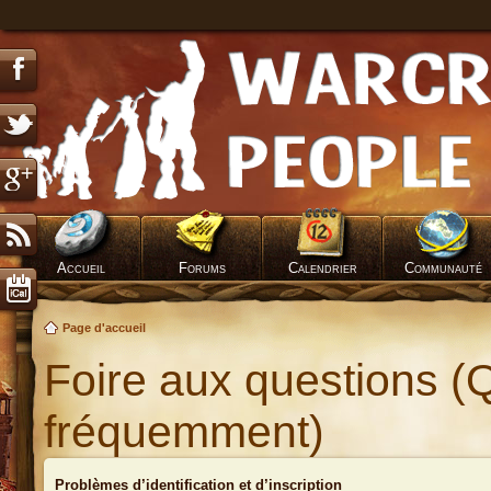
Accueil
Forums
Calendrier
Communauté
Page d'accueil
Foire aux questions (
fréquemment)
Problèmes d’identification et d’inscription