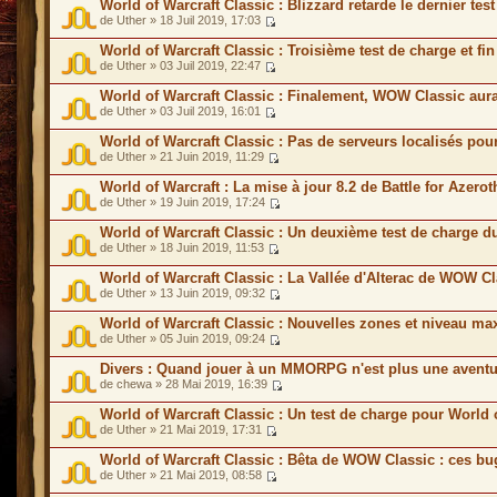
World of Warcraft Classic : Blizzard retarde le dernier te
de Uther » 18 Juil 2019, 17:03
World of Warcraft Classic : Troisième test de charge et f
de Uther » 03 Juil 2019, 22:47
World of Warcraft Classic : Finalement, WOW Classic aur
de Uther » 03 Juil 2019, 16:01
World of Warcraft Classic : Pas de serveurs localisés p
de Uther » 21 Juin 2019, 11:29
World of Warcraft : La mise à jour 8.2 de Battle for Azero
de Uther » 19 Juin 2019, 17:24
World of Warcraft Classic : Un deuxième test de charge 
de Uther » 18 Juin 2019, 11:53
World of Warcraft Classic : La Vallée d'Alterac de WOW C
de Uther » 13 Juin 2019, 09:32
World of Warcraft Classic : Nouvelles zones et niveau 
de Uther » 05 Juin 2019, 09:24
Divers : Quand jouer à un MMORPG n'est plus une aventu
de chewa » 28 Mai 2019, 16:39
World of Warcraft Classic : Un test de charge pour World 
de Uther » 21 Mai 2019, 17:31
World of Warcraft Classic : Bêta de WOW Classic : ces bu
de Uther » 21 Mai 2019, 08:58