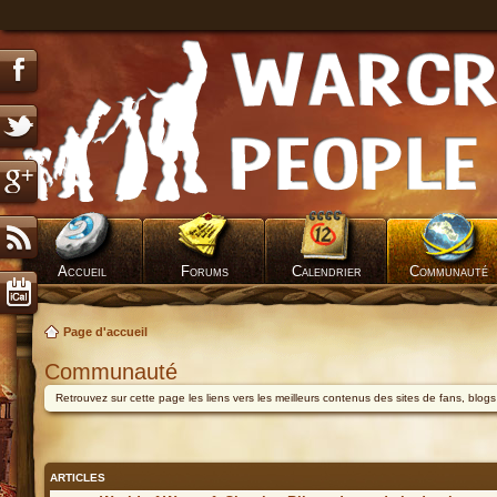
Accueil
Forums
Calendrier
Communauté
Page d'accueil
Communauté
Retrouvez sur cette page les liens vers les meilleurs contenus des sites de fans, blog
ARTICLES