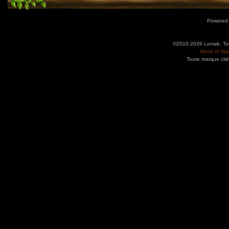
Powered
©2010-2026 Lenwë. Tous
World of War
Toute marque cité
Utilisez l'adresse suivante pour accéder au calendrier des évènements depuis d'autres app
charge le format iCal.