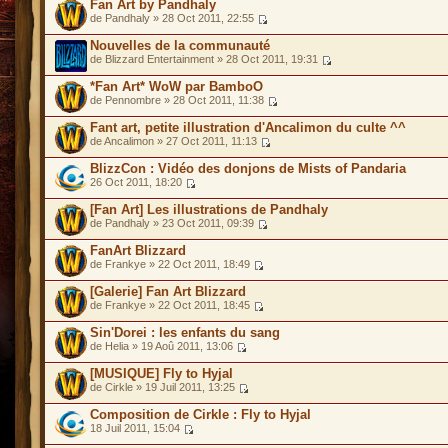
Fan Art by Pandhaly
de Pandhaly » 28 Oct 2011, 22:55
Nouvelles de la communauté
de Blizzard Entertainment » 28 Oct 2011, 19:31
*Fan Art* WoW par BamboO
de Pennombre » 28 Oct 2011, 11:38
Fant art, petite illustration d'Ancalimon du culte ^^
de Ancalimon » 27 Oct 2011, 11:13
BlizzCon : Vidéo des donjons de Mists of Pandaria
26 Oct 2011, 18:20
[Fan Art] Les illustrations de Pandhaly
de Pandhaly » 23 Oct 2011, 09:39
FanArt Blizzard
de Frankye » 22 Oct 2011, 18:49
[Galerie] Fan Art Blizzard
de Frankye » 22 Oct 2011, 18:45
Sin'Dorei : les enfants du sang
de Helia » 19 Aoû 2011, 13:06
[MUSIQUE] Fly to Hyjal
de Cirkle » 19 Juil 2011, 13:25
Composition de Cirkle : Fly to Hyjal
18 Juil 2011, 15:04