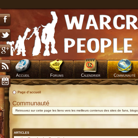
Accueil
Forums
Calendrier
Communauté
Page d'accueil
Communauté
Retrouvez sur cette page les liens vers les meilleurs contenus des sites de fans, blog
ARTICLES