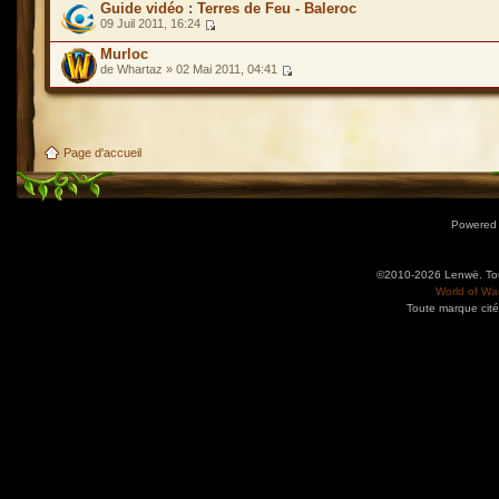
Guide vidéo : Terres de Feu - Baleroc
09 Juil 2011, 16:24
Murloc
de Whartaz » 02 Mai 2011, 04:41
Page d'accueil
Powered
©2010-2026 Lenwë. Tous
World of War
Toute marque cité
Utilisez l'adresse suivante pour accéder au calendrier des évènements depuis d'autres app
charge le format iCal.