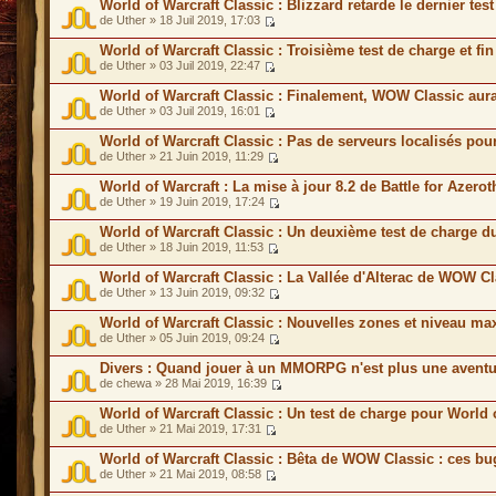
World of Warcraft Classic : Blizzard retarde le dernier te
de Uther » 18 Juil 2019, 17:03
World of Warcraft Classic : Troisième test de charge et f
de Uther » 03 Juil 2019, 22:47
World of Warcraft Classic : Finalement, WOW Classic aur
de Uther » 03 Juil 2019, 16:01
World of Warcraft Classic : Pas de serveurs localisés p
de Uther » 21 Juin 2019, 11:29
World of Warcraft : La mise à jour 8.2 de Battle for Azero
de Uther » 19 Juin 2019, 17:24
World of Warcraft Classic : Un deuxième test de charge 
de Uther » 18 Juin 2019, 11:53
World of Warcraft Classic : La Vallée d'Alterac de WOW C
de Uther » 13 Juin 2019, 09:32
World of Warcraft Classic : Nouvelles zones et niveau 
de Uther » 05 Juin 2019, 09:24
Divers : Quand jouer à un MMORPG n'est plus une aventu
de chewa » 28 Mai 2019, 16:39
World of Warcraft Classic : Un test de charge pour World 
de Uther » 21 Mai 2019, 17:31
World of Warcraft Classic : Bêta de WOW Classic : ces bu
de Uther » 21 Mai 2019, 08:58