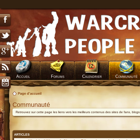
Accueil
Forums
Calendrier
Communauté
Page d'accueil
Communauté
Retrouvez sur cette page les liens vers les meilleurs contenus des sites de fans, blog
ARTICLES