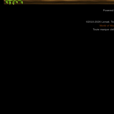
Powered
©2010-2026 Lenwë. Tous
World of War
Toute marque cité
Utilisez l'adresse suivante pour accéder au calendrier des évènements depuis d'autres app
charge le format iCal.