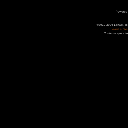
Powered
©2010-2026 Lenwë. Tous
World of War
Toute marque cité
Utilisez l'adresse suivante pour accéder au calendrier des évènements depuis d'autres app
charge le format iCal.