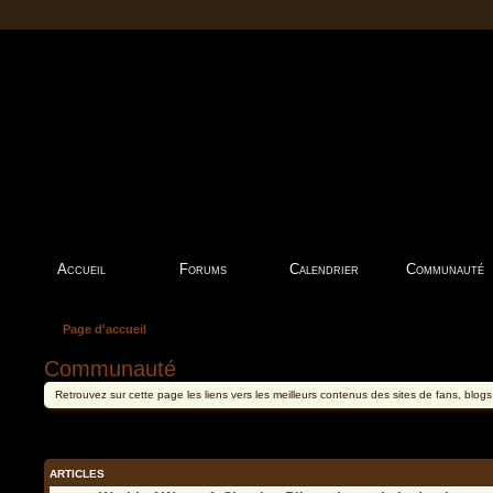
Accueil
Forums
Calendrier
Communauté
Page d'accueil
Communauté
Retrouvez sur cette page les liens vers les meilleurs contenus des sites de fans, blog
ARTICLES