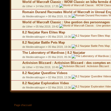
World of Warcraft Classic : WOW Classic en bêta fermée 
de Uther » 14 Mai 2019, 17:35
Romain Durand Recreates World of Warcraft in Unreal En
de Medievaldragon » 08 Mai 2019, 01:36
World of Warcraft Classic : Une gestion des personnages 
de Uther » 05 Mai 2019, 19:42
8.2 Nazjatar Rare Elites Map
de Medievaldragon » 05 Mai 2019, 19:36
8.2 Nazjatar Battle Pets Map
de Medievaldragon » 05 Mai 2019, 19:36
The Laboratory of Mardivas | 8.2 Nazjatar
de Medievaldragon » 05 Mai 2019, 05:36
Activision Blizzard : Activision Blizzard : des comptes en
de Uther » 03 Mai 2019, 10:46
8.2 Nazjatar Questline Videos
de Medievaldragon » 02 Mai 2019, 13:36
8.2 Nazjatar Exploration Video
de Medievaldragon » 02 Mai 2019, 13:36
Page d'accueil