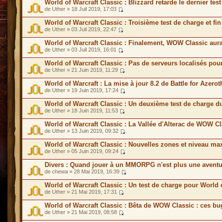
World of Warcraft Classic : Blizzard retarde le dernier te
de Uther » 18 Juil 2019, 17:03
World of Warcraft Classic : Troisième test de charge et f
de Uther » 03 Juil 2019, 22:47
World of Warcraft Classic : Finalement, WOW Classic aur
de Uther » 03 Juil 2019, 16:01
World of Warcraft Classic : Pas de serveurs localisés p
de Uther » 21 Juin 2019, 11:29
World of Warcraft : La mise à jour 8.2 de Battle for Azero
de Uther » 19 Juin 2019, 17:24
World of Warcraft Classic : Un deuxième test de charge 
de Uther » 18 Juin 2019, 11:53
World of Warcraft Classic : La Vallée d'Alterac de WOW C
de Uther » 13 Juin 2019, 09:32
World of Warcraft Classic : Nouvelles zones et niveau 
de Uther » 05 Juin 2019, 09:24
Divers : Quand jouer à un MMORPG n'est plus une aventu
de chewa » 28 Mai 2019, 16:39
World of Warcraft Classic : Un test de charge pour World 
de Uther » 21 Mai 2019, 17:31
World of Warcraft Classic : Bêta de WOW Classic : ces bu
de Uther » 21 Mai 2019, 08:58