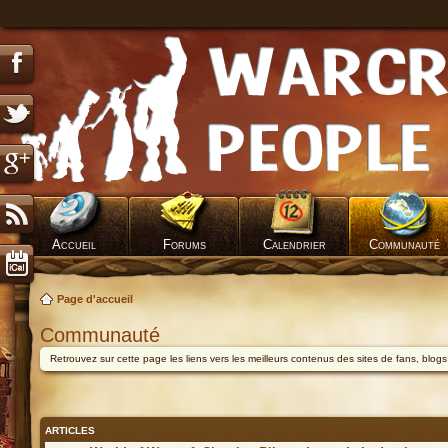
Accueil
Forums
Calendrier
Communauté
Page d'accueil
Communauté
Retrouvez sur cette page les liens vers les meilleurs contenus des sites de fans, blog
ARTICLES