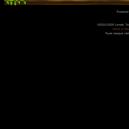
Powered
©2010-2026 Lenwë. Tous
World of War
Toute marque cité
Utilisez l'adresse suivante pour accéder au calendrier des évènements depuis d'autres app
charge le format iCal.