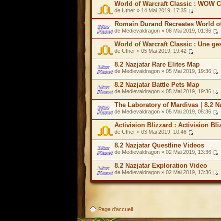
World of Warcraft Classic : WOW C
de Uther » 14 Mai 2019, 17:35
Romain Durand Recreates World of
de Medievaldragon » 08 Mai 2019, 01:36
World of Warcraft Classic : Une ge
de Uther » 05 Mai 2019, 19:42
8.2 Nazjatar Rare Elites Map
de Medievaldragon » 05 Mai 2019, 19:36
8.2 Nazjatar Battle Pets Map
de Medievaldragon » 05 Mai 2019, 19:36
The Laboratory of Mardivas | 8.2 N
de Medievaldragon » 05 Mai 2019, 05:36
Activision Blizzard : Activision Bl
de Uther » 03 Mai 2019, 10:46
8.2 Nazjatar Questline Videos
de Medievaldragon » 02 Mai 2019, 13:36
8.2 Nazjatar Exploration Video
de Medievaldragon » 02 Mai 2019, 13:36
Page d'accueil