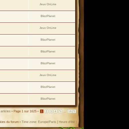
Jeux OnLine
BlizzPlanet
Jeux OnLine
BlizzPlanet
BlizzPlanet
BlizzPlanet
Jeux OnLine
BlizzPlanet
BlizzPlanet
articles •
Page
1
sur
1625
•
...
1
2
3
4
5
1625
kies du forum
• Time zone: Europe/Paris [ Heure d’été ]