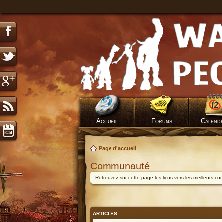
Accueil
Forums
Calend
Page d'accueil
Communauté
Retrouvez sur cette page les liens vers les meilleurs c
ARTICLES