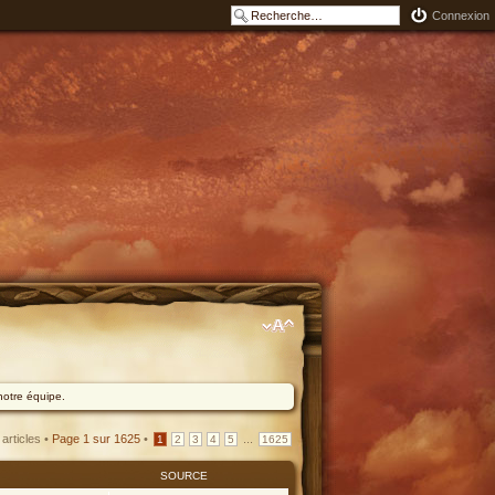
Connexion
notre équipe.
articles •
Page
1
sur
1625
•
...
1
2
3
4
5
1625
SOURCE