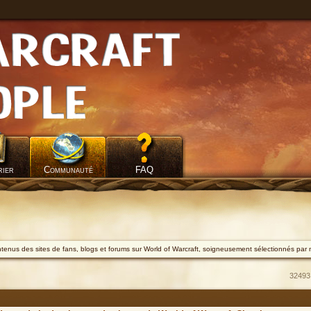
rier
Communauté
FAQ
ontenus des sites de fans, blogs et forums sur World of Warcraft, soigneusement sélectionnés par 
32493 