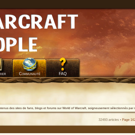
rier
Communauté
FAQ
ontenus des sites de fans, blogs et forums sur World of Warcraft, soigneusement sélectionnés par 
32493 articles •
Page
16