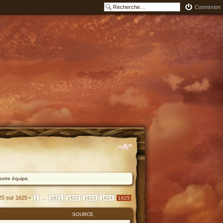
Connexion
notre équipe.
25
sur
1625
•
...
1
1621
1622
1623
1624
1625
SOURCE