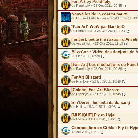
Fan Art by Pandhaly
de Pandhaly » 28 Oct 2011, 22:55
Nouvelles de la communauté
de Blizzard Entertainment » 28 Oct 2011, 19
*Fan Art* WoW par BamboO
de Pennombre » 28 Oct 2011, 11:38
Fant art, petite illustration d'Anca
de Ancalimon » 27 Oct 2011, 11:13
BlizzCon : Vidéo des donjons de M
26 Oct 2011, 18:20
[Fan Art] Les illustrations de Pand
de Pandhaly » 23 Oct 2011, 09:39
FanArt Blizzard
de Frankye » 22 Oct 2011, 18:49
[Galerie] Fan Art Blizzard
de Frankye » 22 Oct 2011, 18:45
Sin'Dorei : les enfants du sang
de Helia » 19 Aoû 2011, 13:06
[MUSIQUE] Fly to Hyjal
de Cirkle » 19 Juil 2011, 13:25
Composition de Cirkle : Fly to Hyja
18 Juil 2011, 15:04