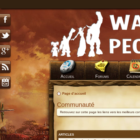
Accueil
Forums
Calend
Page d'accueil
Communauté
Retrouvez sur cette page les liens vers les meilleurs c
ARTICLES