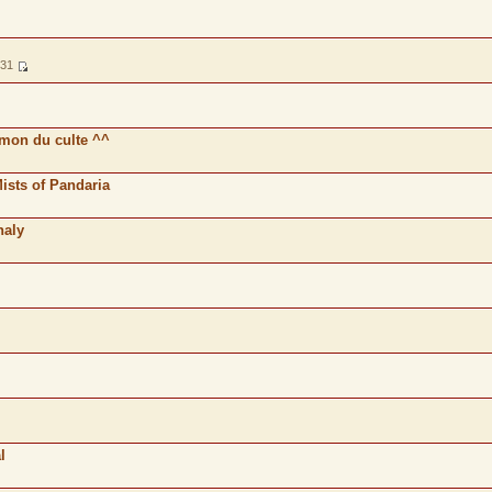
:31
limon du culte ^^
ists of Pandaria
haly
l