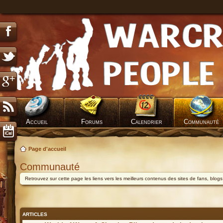
Accueil
Forums
Calendrier
Communauté
Page d'accueil
Communauté
Retrouvez sur cette page les liens vers les meilleurs contenus des sites de fans, blog
ARTICLES