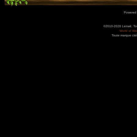
Powered
©2010-2026 Lenwë. Tous
World of War
Toute marque cité
Utilisez l'adresse suivante pour accéder au calendrier des évènements depuis d'autres app
charge le format iCal.