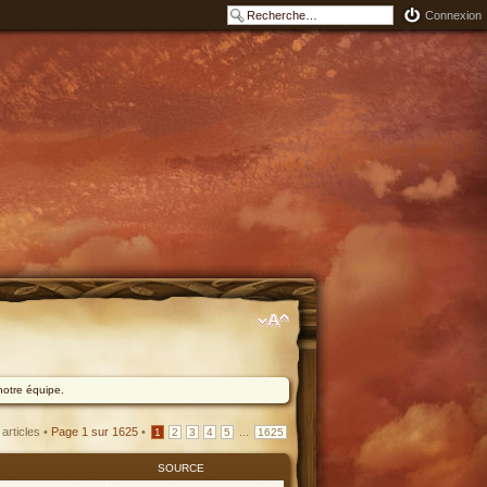
Connexion
notre équipe.
articles •
Page
1
sur
1625
•
...
1
2
3
4
5
1625
SOURCE