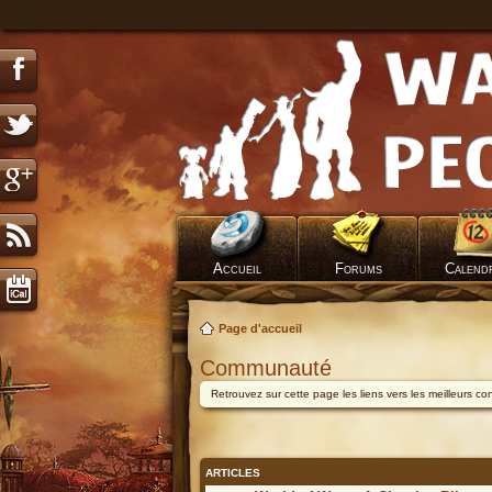
Accueil
Forums
Calend
Page d'accueil
Communauté
Retrouvez sur cette page les liens vers les meilleurs c
ARTICLES