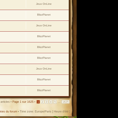
Jeux OnLine
BlizzPlanet
Jeux OnLine
BlizzPlanet
BlizzPlanet
BlizzPlanet
Jeux OnLine
BlizzPlanet
BlizzPlanet
articles •
Page
1
sur
1625
•
...
1
2
3
4
5
1625
kies du forum
• Time zone: Europe/Paris [ Heure d’été ]