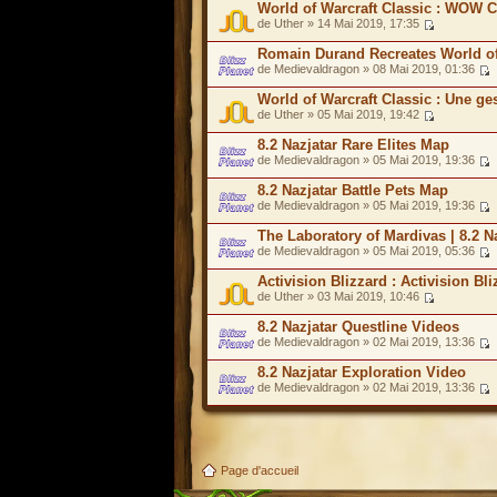
World of Warcraft Classic : WOW C
de Uther » 14 Mai 2019, 17:35
Romain Durand Recreates World of
de Medievaldragon » 08 Mai 2019, 01:36
World of Warcraft Classic : Une ge
de Uther » 05 Mai 2019, 19:42
8.2 Nazjatar Rare Elites Map
de Medievaldragon » 05 Mai 2019, 19:36
8.2 Nazjatar Battle Pets Map
de Medievaldragon » 05 Mai 2019, 19:36
The Laboratory of Mardivas | 8.2 N
de Medievaldragon » 05 Mai 2019, 05:36
Activision Blizzard : Activision Bl
de Uther » 03 Mai 2019, 10:46
8.2 Nazjatar Questline Videos
de Medievaldragon » 02 Mai 2019, 13:36
8.2 Nazjatar Exploration Video
de Medievaldragon » 02 Mai 2019, 13:36
Page d'accueil