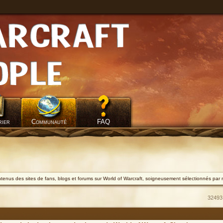
rier
Communauté
FAQ
ontenus des sites de fans, blogs et forums sur World of Warcraft, soigneusement sélectionnés par 
32493 