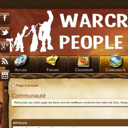
Accueil
Forums
Calendrier
Communauté
Page d'accueil
Communauté
Retrouvez sur cette page les liens vers les meilleurs contenus des sites de fans, blog
ARTICLES