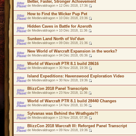
Better, Faster, Stronger Achievement
de Medievaldragon » 12 Déc 2018, 17:36
How to Find the Wicker Pup Pet
de Medievaldragon » 10 Déc 2018, 23:36
Hidden Caves in Battle for Azeroth
de Medievaldragon » 10 Déc 2018, 11:36
Sunken Land North of Vol’dun
de Medievaldragon » 09 Déc 2018, 21:36
New World of Warcraft Expansion in the works?
de Medievaldragon » 04 Déc 2018, 05:36
World of Warcraft PTR 8.1 build 28616
de Medievaldragon » 30 Nov 2018, 19:36
Island Expeditions: Havenswood Exploration Video
de Medievaldragon » 30 Nov 2018, 19:36
BlizzCon 2018 Panel Transcripts
de Medievaldragon » 23 Nov 2018, 11:36
World of Warcraft PTR 8.1 build 28440 Changes
de Medievaldragon » 14 Nov 2018, 11:36
Sylvanas was Behind the Wrathgate?!
de Medievaldragon » 13 Nov 2018, 07:36
BlizzCon 2018 Warcraft III: Reforged Panel Transcript
de Medievaldragon » 09 Nov 2018, 19:36