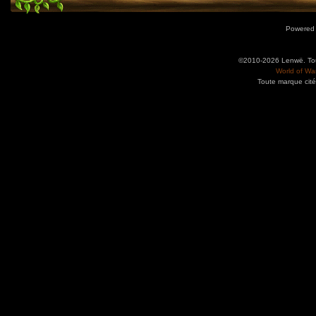
Powered
©2010-2026 Lenwë. Tous
World of War
Toute marque cité
Utilisez l'adresse suivante pour accéder au calendrier des évènements depuis d'autres app
charge le format iCal.