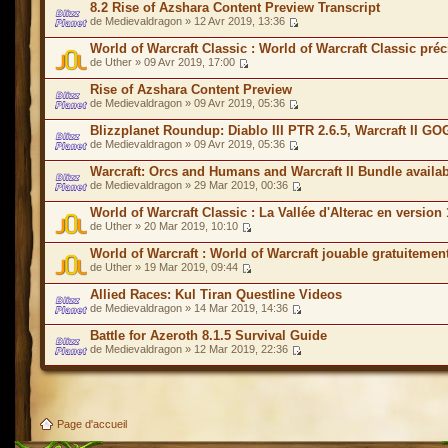
8.2 Rise of Azshara Content Preview Transcript
de Medievaldragon » 12 Avr 2019, 13:36
World of Warcraft Classic : World of Warcraft Classic pré
de Uther » 09 Avr 2019, 17:00
Rise of Azshara Content Preview
de Medievaldragon » 09 Avr 2019, 05:36
Blizzplanet Roundup: Diablo III PTR 2.6.5, Warcraft II G
de Medievaldragon » 09 Avr 2019, 05:36
Warcraft: Orcs and Humans and Warcraft II Bundle availa
de Medievaldragon » 29 Mar 2019, 00:36
World of Warcraft Classic : La Vallée d'Alterac en versio
de Uther » 20 Mar 2019, 10:10
World of Warcraft : World of Warcraft jouable gratuitemen
de Uther » 19 Mar 2019, 09:44
Allied Races: Kul Tiran Questline Videos
de Medievaldragon » 14 Mar 2019, 14:36
Battle for Azeroth 8.1.5 Survival Guide
de Medievaldragon » 12 Mar 2019, 22:36
Page d'accueil