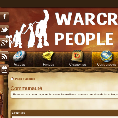
Accueil
Forums
Calendrier
Communauté
Page d'accueil
Communauté
Retrouvez sur cette page les liens vers les meilleurs contenus des sites de fans, blog
ARTICLES