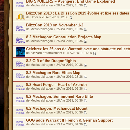
BIG SPOILERS – Avengers: End Game Explained
de Medievaldragon » 28 Avr 2019, 13:36
BlizzCon 2019 : La BlizzCon 2019 évolue et fixe ses dates
de Uther » 26 Avr 2019, 12:08
BlizzCon 2019 on November 1-2
de Medievaldragon » 25 Avr 2019, 19:36
8.2 Mechagon: Construction Projects Map
de Medievaldragon » 25 Avr 2019, 19:36
Célébrez les 25 ans de Warcraft avec une statuette colle
de Blizzard Entertainment » 25 Avr 2019, 16:00
8.2 Gift of the Dragonflights
de Medievaldragon » 24 Avr 2019, 09:36
8.2 Mechagon Rare Elites Map
de Medievaldragon » 19 Avr 2019, 23:36
8.2 Heart Forge – Heart of Azeroth
de Medievaldragon » 19 Avr 2019, 09:36
8.2 Mechagon: Summoned Rare Elite
de Medievaldragon » 18 Avr 2019, 05:36
8.2 Mechagon: Mechanocat Mount
de Medievaldragon » 18 Avr 2019, 05:36
GOG adds Warcraft II French & German Support
de Medievaldragon » 13 Avr 2019, 01:36