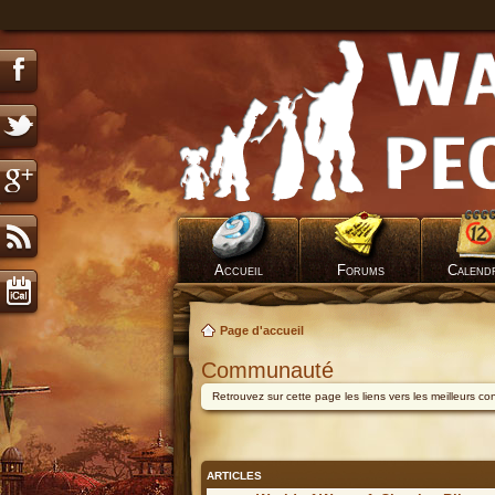
Accueil
Forums
Calend
Page d'accueil
Communauté
Retrouvez sur cette page les liens vers les meilleurs c
ARTICLES