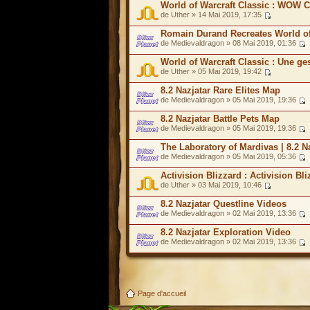
World of Warcraft Classic : WOW C
de Uther » 14 Mai 2019, 17:35
Romain Durand Recreates World of
de Medievaldragon » 08 Mai 2019, 01:36
World of Warcraft Classic : Une ge
de Uther » 05 Mai 2019, 19:42
8.2 Nazjatar Rare Elites Map
de Medievaldragon » 05 Mai 2019, 19:36
8.2 Nazjatar Battle Pets Map
de Medievaldragon » 05 Mai 2019, 19:36
The Laboratory of Mardivas | 8.2 N
de Medievaldragon » 05 Mai 2019, 05:36
Activision Blizzard : Activision Bl
de Uther » 03 Mai 2019, 10:46
8.2 Nazjatar Questline Videos
de Medievaldragon » 02 Mai 2019, 13:36
8.2 Nazjatar Exploration Video
de Medievaldragon » 02 Mai 2019, 13:36
Page d'accueil