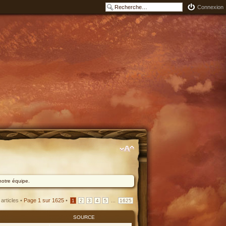
Connexion
notre équipe.
articles •
Page
1
sur
1625
•
...
1
2
3
4
5
1625
SOURCE