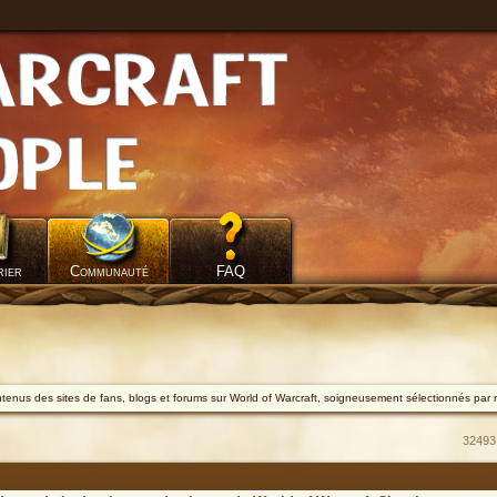
rier
Communauté
FAQ
ontenus des sites de fans, blogs et forums sur World of Warcraft, soigneusement sélectionnés par 
32493 