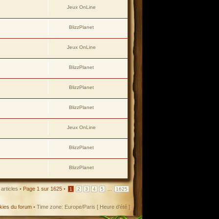
Jeux OnLine
BlizzPlanet
Jeux OnLine
BlizzPlanet
BlizzPlanet
BlizzPlanet
Jeux OnLine
BlizzPlanet
BlizzPlanet
articles •
Page
1
sur
1625
•
...
1
2
3
4
5
1625
kies du forum
• Time zone: Europe/Paris [ Heure d’été ]