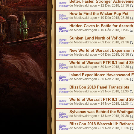
Better, Faster, Stronger Achieveme
de Medievaldragon » 12 Déc 2018, 17:36
How to Find the Wicker Pup Pet
de Medievaldragon » 10 Déc 2018, 23:36
Hidden Caves in Battle for Azeroth
de Medievaldragon » 10 Déc 2018, 11:36
Sunken Land North of Vol’dun
de Medievaldragon » 09 Déc 2018, 21:36
New World of Warcraft Expansion 
de Medievaldragon » 04 Déc 2018, 05:36
World of Warcraft PTR 8.1 build 28
de Medievaldragon » 30 Nov 2018, 19:36
Island Expeditions: Havenswood E
de Medievaldragon » 30 Nov 2018, 19:36
BlizzCon 2018 Panel Transcripts
de Medievaldragon » 23 Nov 2018, 11:36
World of Warcraft PTR 8.1 build 2
de Medievaldragon » 14 Nov 2018, 11:36
Sylvanas was Behind the Wrathgat
de Medievaldragon » 13 Nov 2018, 07:36
BlizzCon 2018 Warcraft III: Reforg
de Medievaldragon » 09 Nov 2018, 19:36