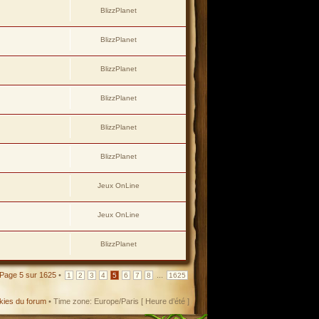
BlizzPlanet
BlizzPlanet
BlizzPlanet
BlizzPlanet
BlizzPlanet
BlizzPlanet
Jeux OnLine
Jeux OnLine
BlizzPlanet
Page
5
sur
1625
•
...
1
2
3
4
5
6
7
8
1625
kies du forum
• Time zone: Europe/Paris [ Heure d’été ]