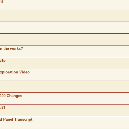
nt
in the works?
616
xploration Video
8440 Changes
e?!
ed Panel Transcript