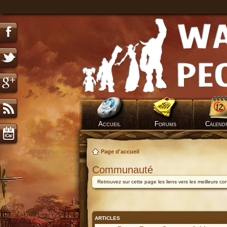
Accueil
Forums
Calend
Page d'accueil
Communauté
Retrouvez sur cette page les liens vers les meilleurs c
ARTICLES