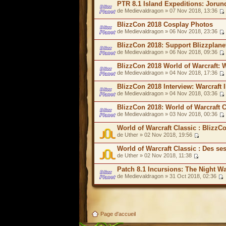
PTR 8.1 Island Expeditions: Jorund
de Medievaldragon » 07 Nov 2018, 13:36
BlizzCon 2018 Cosplay Photos
de Medievaldragon » 06 Nov 2018, 23:36
BlizzCon 2018: Support Blizzplanet
de Medievaldragon » 06 Nov 2018, 09:36
BlizzCon 2018 World of Warcraft: W
de Medievaldragon » 04 Nov 2018, 17:36
BlizzCon 2018 Interview: Warcraft I
de Medievaldragon » 04 Nov 2018, 03:36
BlizzCon 2018: World of Warcraft 
de Medievaldragon » 03 Nov 2018, 00:36
World of Warcraft Classic : BlizzC
de Uther » 02 Nov 2018, 19:56
World of Warcraft Classic : Des s
de Uther » 02 Nov 2018, 11:38
Patch 8.1 Incursions: The Night W
de Medievaldragon » 31 Oct 2018, 02:36
Page d'accueil