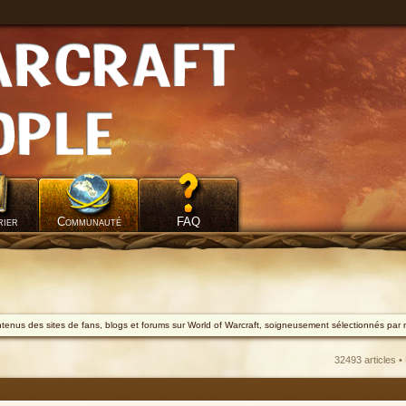
rier
Communauté
FAQ
ontenus des sites de fans, blogs et forums sur World of Warcraft, soigneusement sélectionnés par 
32493 articles •