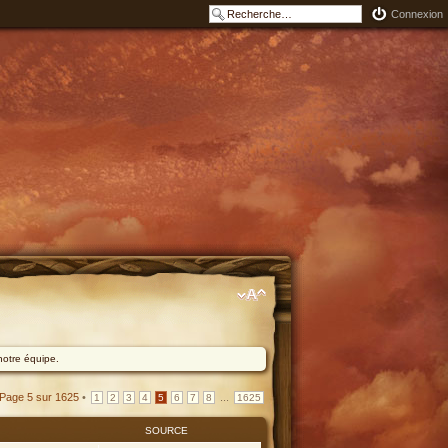
Connexion
notre équipe.
Page
5
sur
1625
•
...
1
2
3
4
5
6
7
8
1625
SOURCE