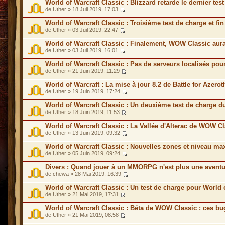
World of Warcraft Classic : Blizzard retarde le dernier te
de Uther » 18 Juil 2019, 17:03
World of Warcraft Classic : Troisième test de charge et f
de Uther » 03 Juil 2019, 22:47
World of Warcraft Classic : Finalement, WOW Classic aur
de Uther » 03 Juil 2019, 16:01
World of Warcraft Classic : Pas de serveurs localisés p
de Uther » 21 Juin 2019, 11:29
World of Warcraft : La mise à jour 8.2 de Battle for Azero
de Uther » 19 Juin 2019, 17:24
World of Warcraft Classic : Un deuxième test de charge 
de Uther » 18 Juin 2019, 11:53
World of Warcraft Classic : La Vallée d'Alterac de WOW C
de Uther » 13 Juin 2019, 09:32
World of Warcraft Classic : Nouvelles zones et niveau 
de Uther » 05 Juin 2019, 09:24
Divers : Quand jouer à un MMORPG n'est plus une aventu
de chewa » 28 Mai 2019, 16:39
World of Warcraft Classic : Un test de charge pour World 
de Uther » 21 Mai 2019, 17:31
World of Warcraft Classic : Bêta de WOW Classic : ces bu
de Uther » 21 Mai 2019, 08:58