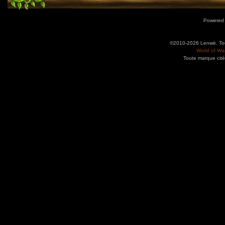
Powered
©2010-2026 Lenwë. Tous
World of War
Toute marque cité
Utilisez l'adresse suivante pour accéder au calendrier des évènements depuis d'autres app
charge le format iCal.