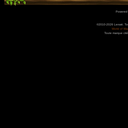
Powered
©2010-2026 Lenwë. Tous
World of War
Toute marque cité
Utilisez l'adresse suivante pour accéder au calendrier des évènements depuis d'autres app
charge le format iCal.