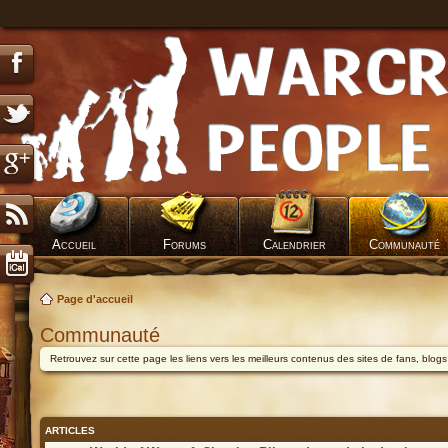
Accueil
Forums
Calendrier
Communauté
Page d'accueil
Communauté
Retrouvez sur cette page les liens vers les meilleurs contenus des sites de fans, blog
ARTICLES