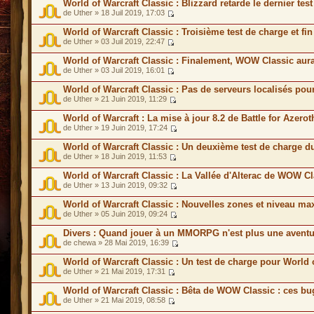
World of Warcraft Classic : Blizzard retarde le dernier te
de Uther » 18 Juil 2019, 17:03
World of Warcraft Classic : Troisième test de charge et f
de Uther » 03 Juil 2019, 22:47
World of Warcraft Classic : Finalement, WOW Classic aur
de Uther » 03 Juil 2019, 16:01
World of Warcraft Classic : Pas de serveurs localisés p
de Uther » 21 Juin 2019, 11:29
World of Warcraft : La mise à jour 8.2 de Battle for Azero
de Uther » 19 Juin 2019, 17:24
World of Warcraft Classic : Un deuxième test de charge 
de Uther » 18 Juin 2019, 11:53
World of Warcraft Classic : La Vallée d'Alterac de WOW C
de Uther » 13 Juin 2019, 09:32
World of Warcraft Classic : Nouvelles zones et niveau 
de Uther » 05 Juin 2019, 09:24
Divers : Quand jouer à un MMORPG n'est plus une aventu
de chewa » 28 Mai 2019, 16:39
World of Warcraft Classic : Un test de charge pour World 
de Uther » 21 Mai 2019, 17:31
World of Warcraft Classic : Bêta de WOW Classic : ces bu
de Uther » 21 Mai 2019, 08:58