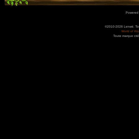
Powered
©2010-2026 Lenwë. Tous
World of War
Toute marque cité
Utilisez l'adresse suivante pour accéder au calendrier des évènements depuis d'autres app
charge le format iCal.