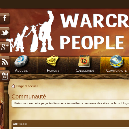
Accueil
Forums
Calendrier
Communauté
Page d'accueil
Communauté
Retrouvez sur cette page les liens vers les meilleurs contenus des sites de fans, blog
ARTICLES