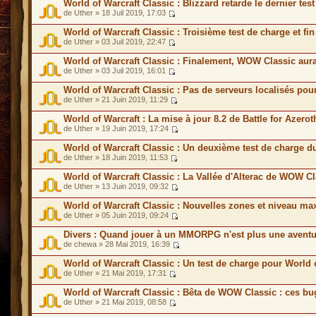
World of Warcraft Classic : Blizzard retarde le dernier te
de Uther » 18 Juil 2019, 17:03
World of Warcraft Classic : Troisième test de charge et f
de Uther » 03 Juil 2019, 22:47
World of Warcraft Classic : Finalement, WOW Classic aur
de Uther » 03 Juil 2019, 16:01
World of Warcraft Classic : Pas de serveurs localisés p
de Uther » 21 Juin 2019, 11:29
World of Warcraft : La mise à jour 8.2 de Battle for Azero
de Uther » 19 Juin 2019, 17:24
World of Warcraft Classic : Un deuxième test de charge 
de Uther » 18 Juin 2019, 11:53
World of Warcraft Classic : La Vallée d'Alterac de WOW C
de Uther » 13 Juin 2019, 09:32
World of Warcraft Classic : Nouvelles zones et niveau 
de Uther » 05 Juin 2019, 09:24
Divers : Quand jouer à un MMORPG n'est plus une aventu
de chewa » 28 Mai 2019, 16:39
World of Warcraft Classic : Un test de charge pour World 
de Uther » 21 Mai 2019, 17:31
World of Warcraft Classic : Bêta de WOW Classic : ces bu
de Uther » 21 Mai 2019, 08:58