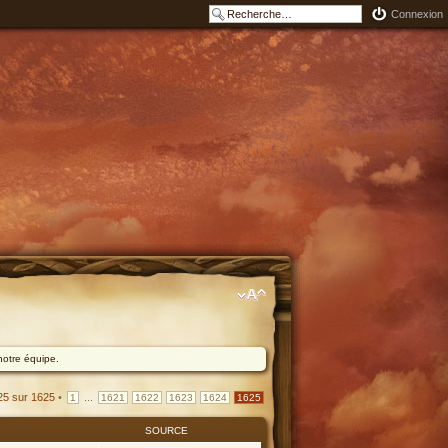
Connexion
notre équipe.
25
sur
1625
•
...
1
1621
1622
1623
1624
1625
SOURCE