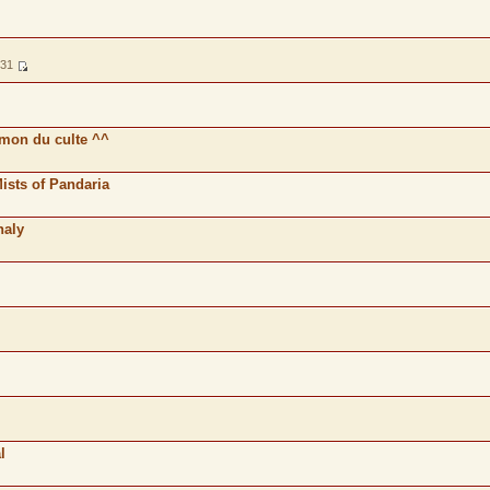
:31
limon du culte ^^
ists of Pandaria
haly
l