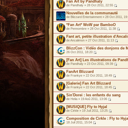
Fan Art by Pandhaly
de Pandhaly » 28 Oct 2011, 22:55
Nouvelles de la communauté
de Blizzard Entertainment » 28 Oct 2011, 19
*Fan Art* WoW par BamboO
de Pennombre » 28 Oct 2011, 11:38
Fant art, petite illustration d'Anca
de Ancalimon » 27 Oct 2011, 11:13
BlizzCon : Vidéo des donjons de M
26 Oct 2011, 18:20
[Fan Art] Les illustrations de Pand
de Pandhaly » 23 Oct 2011, 09:39
FanArt Blizzard
de Frankye » 22 Oct 2011, 18:49
[Galerie] Fan Art Blizzard
de Frankye » 22 Oct 2011, 18:45
Sin'Dorei : les enfants du sang
de Helia » 19 Aoû 2011, 13:06
[MUSIQUE] Fly to Hyjal
de Cirkle » 19 Juil 2011, 13:25
Composition de Cirkle : Fly to Hyja
18 Juil 2011, 15:04