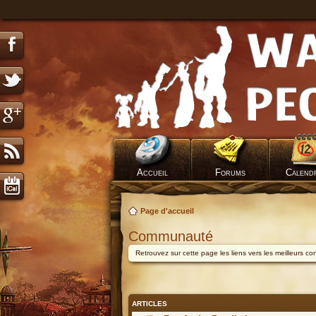
Accueil
Forums
Calend
Page d'accueil
Communauté
Retrouvez sur cette page les liens vers les meilleurs c
ARTICLES