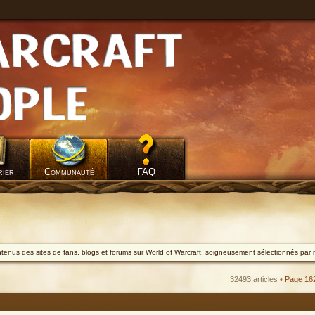
rier
Communauté
FAQ
ontenus des sites de fans, blogs et forums sur World of Warcraft, soigneusement sélectionnés par 
32493 articles •
Page
16