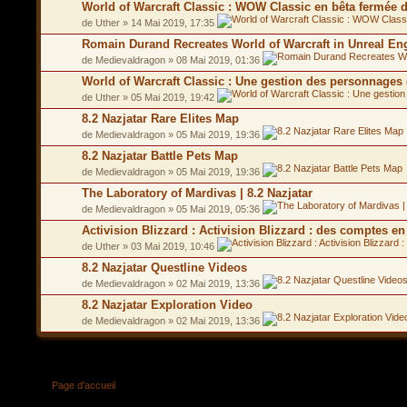
World of Warcraft Classic : WOW Classic en bêta fermée 
de Uther » 14 Mai 2019, 17:35
Romain Durand Recreates World of Warcraft in Unreal En
de Medievaldragon » 08 Mai 2019, 01:36
World of Warcraft Classic : Une gestion des personnages 
de Uther » 05 Mai 2019, 19:42
8.2 Nazjatar Rare Elites Map
de Medievaldragon » 05 Mai 2019, 19:36
8.2 Nazjatar Battle Pets Map
de Medievaldragon » 05 Mai 2019, 19:36
The Laboratory of Mardivas | 8.2 Nazjatar
de Medievaldragon » 05 Mai 2019, 05:36
Activision Blizzard : Activision Blizzard : des comptes en
de Uther » 03 Mai 2019, 10:46
8.2 Nazjatar Questline Videos
de Medievaldragon » 02 Mai 2019, 13:36
8.2 Nazjatar Exploration Video
de Medievaldragon » 02 Mai 2019, 13:36
Page d'accueil