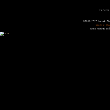
Powered
©2010-2026 Lenwë. Tous
World of War
Toute marque cité
Utilisez l'adresse suivante pour accéder au calendrier des évènements depuis d'autres app
charge le format iCal.