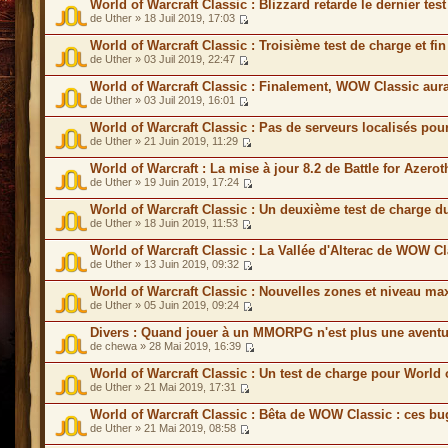
World of Warcraft Classic : Blizzard retarde le dernier te
de Uther » 18 Juil 2019, 17:03
World of Warcraft Classic : Troisième test de charge et f
de Uther » 03 Juil 2019, 22:47
World of Warcraft Classic : Finalement, WOW Classic aur
de Uther » 03 Juil 2019, 16:01
World of Warcraft Classic : Pas de serveurs localisés p
de Uther » 21 Juin 2019, 11:29
World of Warcraft : La mise à jour 8.2 de Battle for Azero
de Uther » 19 Juin 2019, 17:24
World of Warcraft Classic : Un deuxième test de charge 
de Uther » 18 Juin 2019, 11:53
World of Warcraft Classic : La Vallée d'Alterac de WOW C
de Uther » 13 Juin 2019, 09:32
World of Warcraft Classic : Nouvelles zones et niveau 
de Uther » 05 Juin 2019, 09:24
Divers : Quand jouer à un MMORPG n'est plus une aventu
de chewa » 28 Mai 2019, 16:39
World of Warcraft Classic : Un test de charge pour World 
de Uther » 21 Mai 2019, 17:31
World of Warcraft Classic : Bêta de WOW Classic : ces bu
de Uther » 21 Mai 2019, 08:58