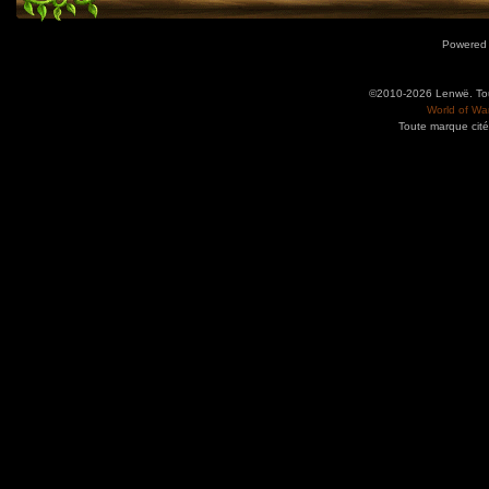
Powered
©2010-2026 Lenwë. Tous
World of War
Toute marque cité
Utilisez l'adresse suivante pour accéder au calendrier des évènements depuis d'autres app
charge le format iCal.