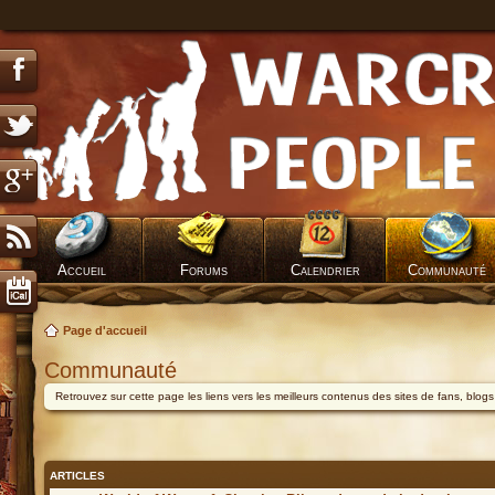
Accueil
Forums
Calendrier
Communauté
Page d'accueil
Communauté
Retrouvez sur cette page les liens vers les meilleurs contenus des sites de fans, blog
ARTICLES