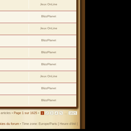
Jeux OnLine
BlizzPlanet
Jeux OnLine
BlizzPlanet
BlizzPlanet
BlizzPlanet
Jeux OnLine
BlizzPlanet
BlizzPlanet
articles •
Page
1
sur
1625
•
...
1
2
3
4
5
1625
kies du forum
• Time zone: Europe/Paris [ Heure d’été ]