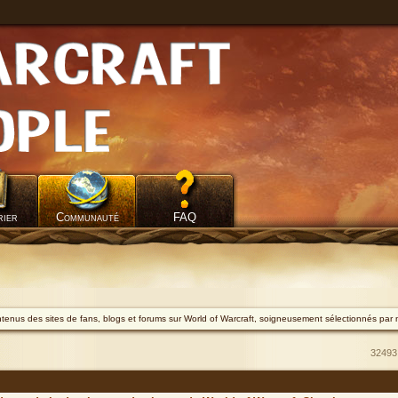
rier
Communauté
FAQ
ontenus des sites de fans, blogs et forums sur World of Warcraft, soigneusement sélectionnés par 
32493 