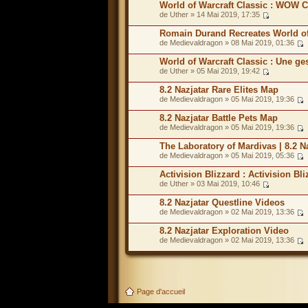
World of Warcraft Classic : WOW C
de Uther » 14 Mai 2019, 17:35
Romain Durand Recreates World of
de Medievaldragon » 08 Mai 2019, 01:36
World of Warcraft Classic : Une ge
de Uther » 05 Mai 2019, 19:42
8.2 Nazjatar Rare Elites Map
de Medievaldragon » 05 Mai 2019, 19:36
8.2 Nazjatar Battle Pets Map
de Medievaldragon » 05 Mai 2019, 19:36
The Laboratory of Mardivas | 8.2 N
de Medievaldragon » 05 Mai 2019, 05:36
Activision Blizzard : Activision Bl
de Uther » 03 Mai 2019, 10:46
8.2 Nazjatar Questline Videos
de Medievaldragon » 02 Mai 2019, 13:36
8.2 Nazjatar Exploration Video
de Medievaldragon » 02 Mai 2019, 13:36
Page d'accueil