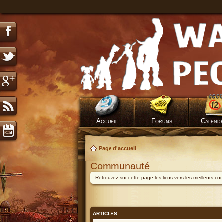
Accueil
Forums
Calend
Page d'accueil
Communauté
Retrouvez sur cette page les liens vers les meilleurs c
ARTICLES