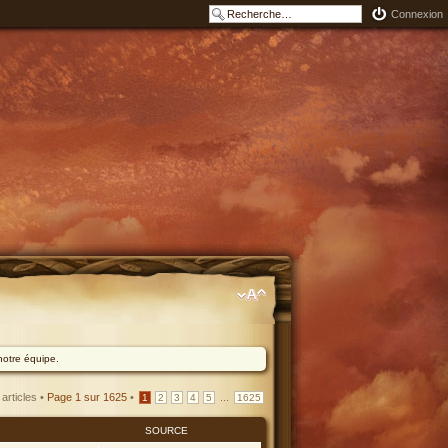
Connexion
notre équipe.
articles •
Page
1
sur
1625
•
...
1
2
3
4
5
1625
SOURCE