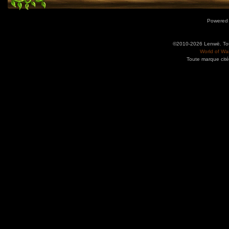
Powered
©2010-2026 Lenwë. Tous
World of War
Toute marque cité
Utilisez l'adresse suivante pour accéder au calendrier des évènements depuis d'autres app
charge le format iCal.