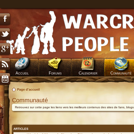
Accueil
Forums
Calendrier
Communauté
Page d'accueil
Communauté
Retrouvez sur cette page les liens vers les meilleurs contenus des sites de fans, blog
ARTICLES