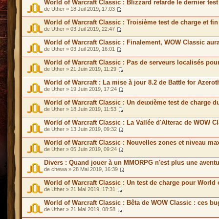
World of Warcraft Classic : Blizzard retarde le dernier te
de Uther » 18 Juil 2019, 17:03
World of Warcraft Classic : Troisième test de charge et f
de Uther » 03 Juil 2019, 22:47
World of Warcraft Classic : Finalement, WOW Classic aur
de Uther » 03 Juil 2019, 16:01
World of Warcraft Classic : Pas de serveurs localisés p
de Uther » 21 Juin 2019, 11:29
World of Warcraft : La mise à jour 8.2 de Battle for Azero
de Uther » 19 Juin 2019, 17:24
World of Warcraft Classic : Un deuxième test de charge 
de Uther » 18 Juin 2019, 11:53
World of Warcraft Classic : La Vallée d'Alterac de WOW C
de Uther » 13 Juin 2019, 09:32
World of Warcraft Classic : Nouvelles zones et niveau 
de Uther » 05 Juin 2019, 09:24
Divers : Quand jouer à un MMORPG n'est plus une aventu
de chewa » 28 Mai 2019, 16:39
World of Warcraft Classic : Un test de charge pour World 
de Uther » 21 Mai 2019, 17:31
World of Warcraft Classic : Bêta de WOW Classic : ces bu
de Uther » 21 Mai 2019, 08:58