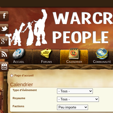
Accueil
Forums
Calendrier
Communauté
Page d'accueil
Calendrier
Type d'évènement
Royaume
Factions