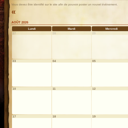
Vous devez être identifié sur le site afin de pouvoir poster un nouvel évènement.
«
AOÛT 2026
Lundi
Mardi
Mercredi
27
28
29
03
04
05
10
11
12
17
18
19