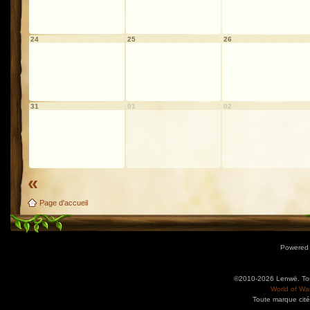
24
25
26
31
01
02
«
Page d'accueil
Powered
©2010-2026 Lenwë. Tous
World of War
Toute marque cité