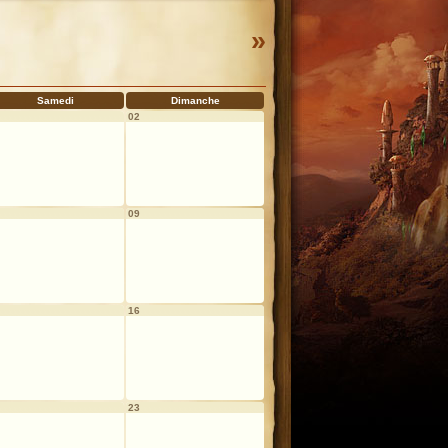
»
Samedi
Dimanche
02
09
16
23