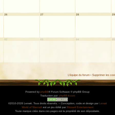
26
27
28
29
02
03
04
05
L’équipe du forum
•
Supprimer les coo
Powered by
phpBB
® Forum Software © phpBB Group
Traduction par:
phpBB-fr.com
©2010-2026 Lenwë. Tous droits réservés. – Conception, code et design par
Lenwë
World of Warcraft
est un jeu édité par
Blizzard Entertainment
Toute marque citée dans ces pages est la propriété de son dépositaire.