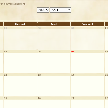
ter un nouvel évènement.
Mercredi
Jeudi
Vendredi
29
30
31
01
05
06
07
08
12
13
14
15
19
20
21
22