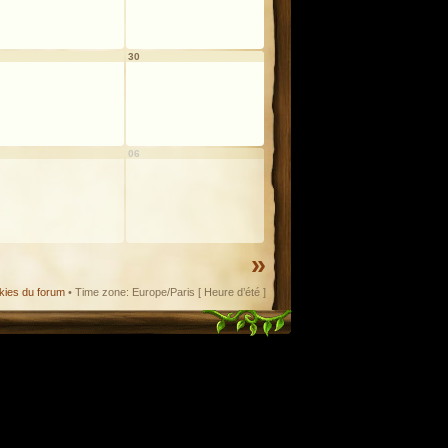
30
06
»
kies du forum
• Time zone: Europe/Paris [ Heure d’été ]