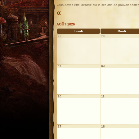
Vous devez être identifié sur le site afin de pouvoir pos
«
AOÛT 2026
Lundi
Mardi
27
28
03
04
10
11
17
18