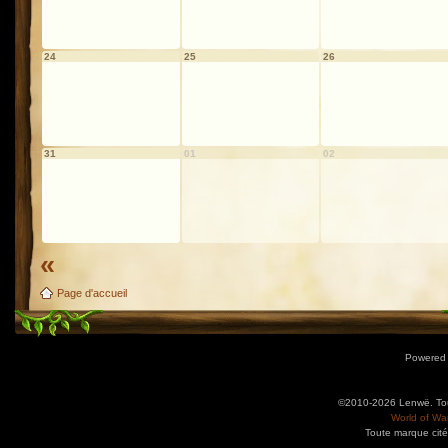
24
25
26
31
01
02
«
Page d'accueil
Powered
©2010-2026 Lenwë. Tous
World of War
Toute marque cité