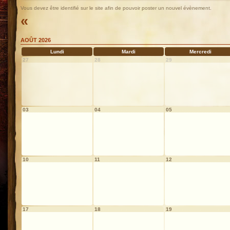
Vous devez être identifié sur le site afin de pouvoir poster un nouvel évènement.
«
AOÛT 2026
Lundi
Mardi
Mercredi
27
28
29
03
04
05
10
11
12
17
18
19