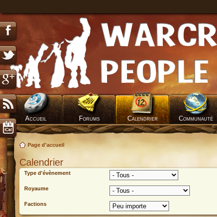
Accueil
Forums
Calendrier
Communauté
Page d'accueil
Calendrier
Type d'évènement
Royaume
Factions