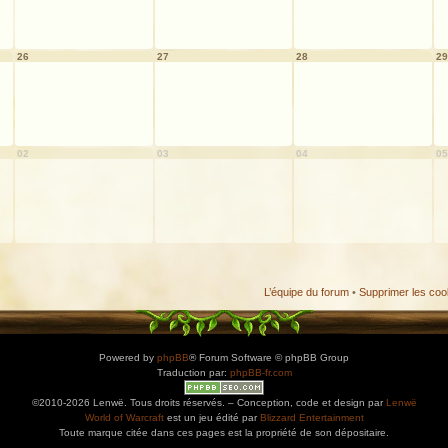
26
27
28
29
02
03
04
05
L’équipe du forum
•
Supprimer les coo
Powered by
phpBB
® Forum Software © phpBB Group
Traduction par:
phpBB-fr.com
©2010-2026 Lenwë. Tous droits réservés. – Conception, code et design par
Lenwë
World of Warcraft
est un jeu édité par
Blizzard Entertainment
Toute marque citée dans ces pages est la propriété de son dépositaire.