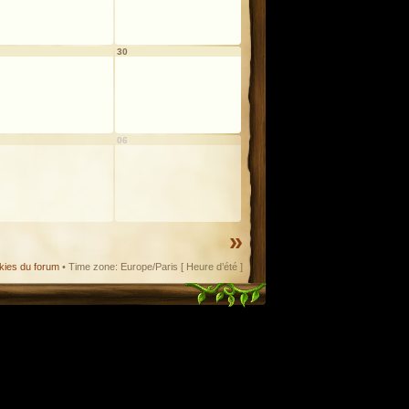
30
06
»
kies du forum
• Time zone: Europe/Paris [ Heure d’été ]