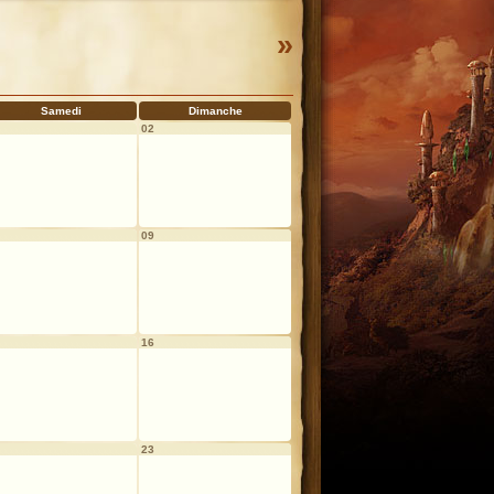
»
Samedi
Dimanche
02
09
16
23