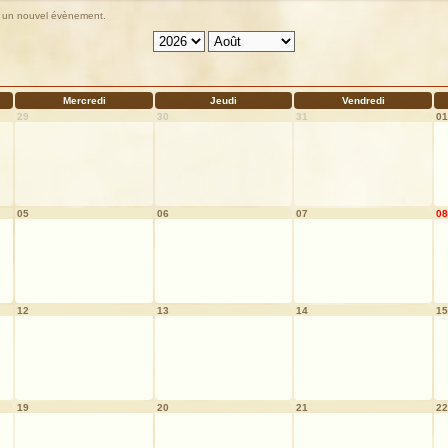
ter un nouvel évènement.
Mercredi
Jeudi
Vendredi
29
30
31
01
05
06
07
08
12
13
14
15
19
20
21
22