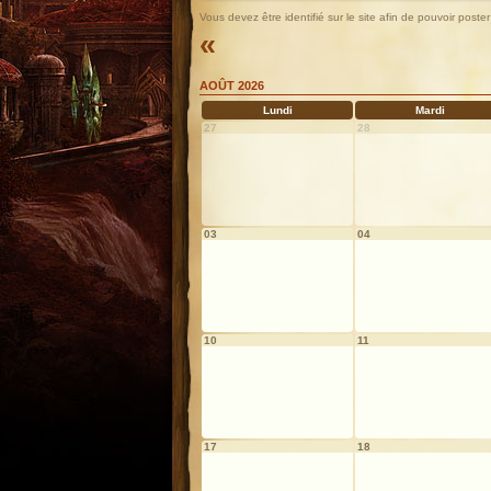
Vous devez être identifié sur le site afin de pouvoir pos
«
AOÛT 2026
Lundi
Mardi
27
28
03
04
10
11
17
18