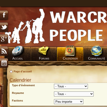
Accueil
Forums
Calendrier
Communauté
Page d'accueil
Calendrier
Type d'évènement
Royaume
Factions