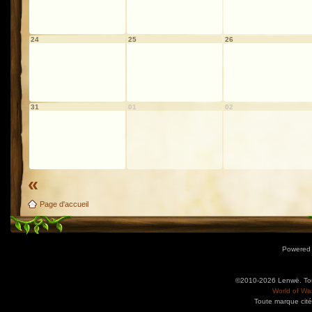
24
25
26
31
01
02
«
Page d'accueil
Powered
©2010-2026 Lenwë. Tous
World of War
Toute marque cité