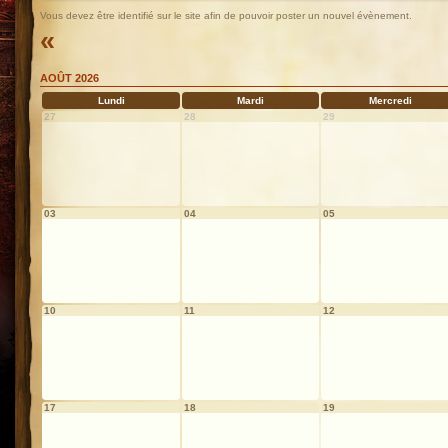
Vous devez être identifié sur le site afin de pouvoir poster un nouvel évènement.
«
AOÛT 2026
Lundi
Mardi
Mercredi
27
28
29
03
04
05
10
11
12
17
18
19