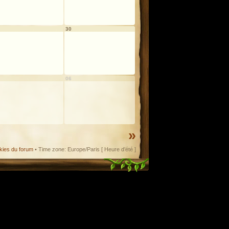
30
06
»
kies du forum
• Time zone: Europe/Paris [ Heure d’été ]