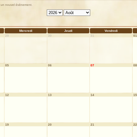
ter un nouvel évènement.
Mercredi
Jeudi
Vendredi
29
30
31
01
05
06
07
08
12
13
14
15
19
20
21
22