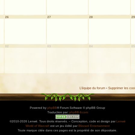
26
27
28
29
02
03
04
05
L’équipe du forum
•
Supprimer les coo
Powered by
phpBB
® Forum Software © phpBB Group
Traduction par:
phpBB-fr.com
©2010-2026 Lenwë. Tous droits réservés. – Conception, code et design par
Lenwë
World of Warcraft
est un jeu édité par
Blizzard Entertainment
Toute marque citée dans ces pages est la propriété de son dépositaire.