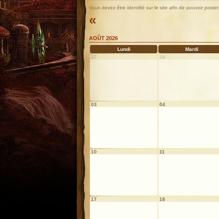
Vous devez être identifié sur le site afin de pouvoir pos
«
AOÛT 2026
Lundi
Mardi
27
28
03
04
10
11
17
18