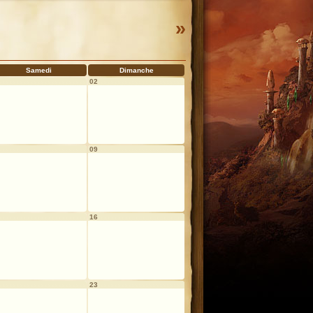
»
Samedi
Dimanche
02
09
16
23