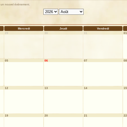
ter un nouvel évènement.
Mercredi
Jeudi
Vendredi
29
30
31
01
05
06
07
08
12
13
14
15
19
20
21
22