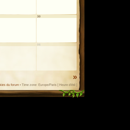
30
06
»
kies du forum
• Time zone: Europe/Paris [ Heure d’été ]