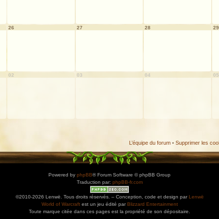
26
27
28
29
02
03
04
05
L’équipe du forum
•
Supprimer les coo
Powered by
phpBB
® Forum Software © phpBB Group
Traduction par:
phpBB-fr.com
©2010-2026 Lenwë. Tous droits réservés. – Conception, code et design par
Lenwë
World of Warcraft
est un jeu édité par
Blizzard Entertainment
Toute marque citée dans ces pages est la propriété de son dépositaire.