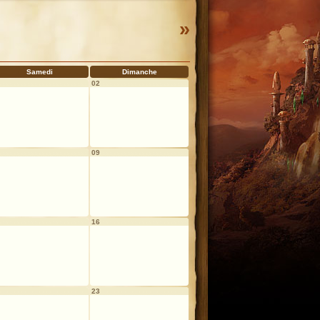
»
Samedi
Dimanche
02
09
16
23