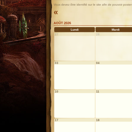
Vous devez être identifié sur le site afin de pouvoir pos
«
AOÛT 2026
Lundi
Mardi
27
28
03
04
10
11
17
18