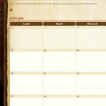
Vous devez être identifié sur le site afin de pouvoir poster un nouvel évènement.
«
AOÛT 2026
Lundi
Mardi
Mercredi
27
28
29
03
04
05
10
11
12
17
18
19