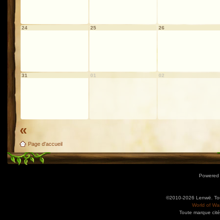
24
25
26
31
01
02
«
Page d'accueil
Powered
©2010-2026 Lenwë. Tous
World of War
Toute marque cité