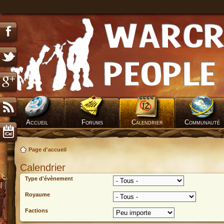
Accueil
Forums
Calendrier
Communauté
Page d'accueil
Calendrier
Type d'évènement
Royaume
Factions