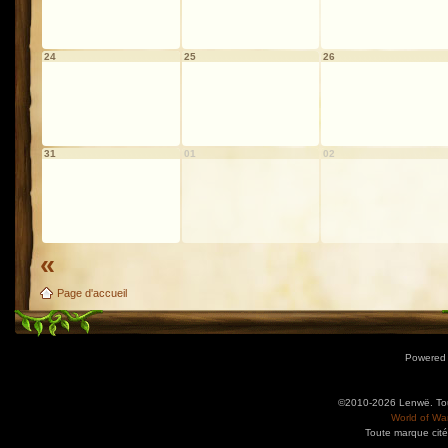
24
25
26
31
01
02
«
Page d'accueil
Powered
©2010-2026 Lenwë. Tous
World of War
Toute marque cité