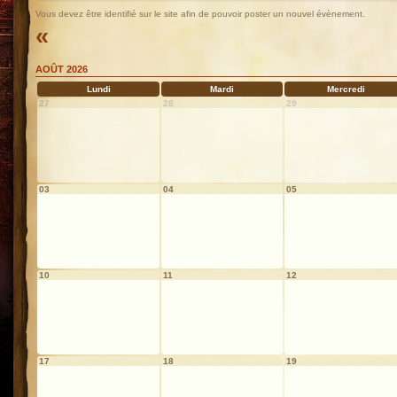
Vous devez être identifié sur le site afin de pouvoir poster un nouvel évènement.
«
AOÛT 2026
Lundi
Mardi
Mercredi
27
28
29
03
04
05
10
11
12
17
18
19