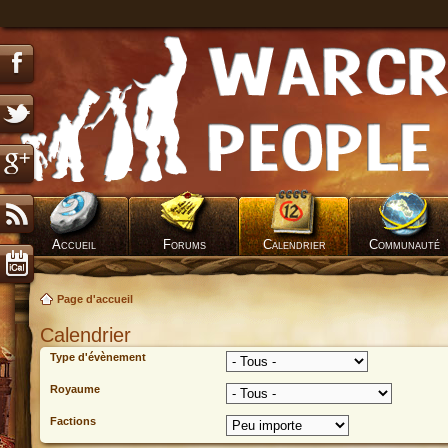
Accueil
Forums
Calendrier
Communauté
Page d'accueil
Calendrier
Type d'évènement
Royaume
Factions