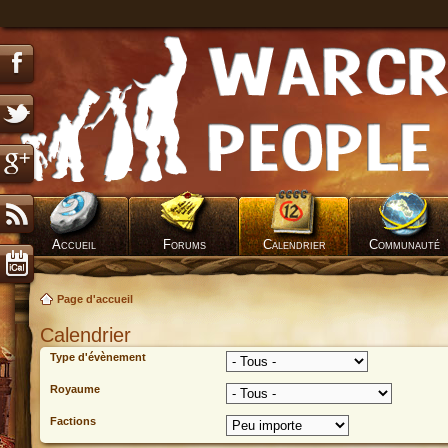
Accueil
Forums
Calendrier
Communauté
Page d'accueil
Calendrier
Type d'évènement
Royaume
Factions