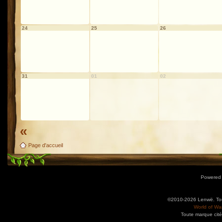
24
25
26
31
01
02
«
Page d'accueil
Powered
©2010-2026 Lenwë. Tous
World of War
Toute marque cité