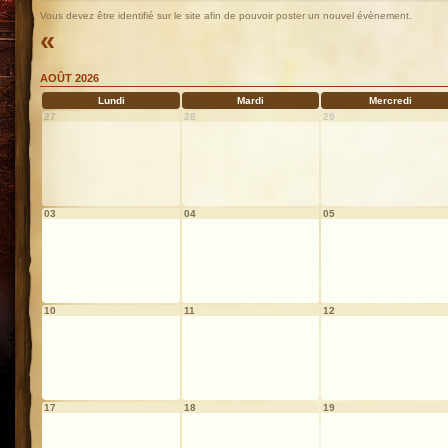
Vous devez être identifié sur le site afin de pouvoir poster un nouvel évènement.
«
AOÛT 2026
Lundi
Mardi
Mercredi
27
28
29
03
04
05
10
11
12
17
18
19