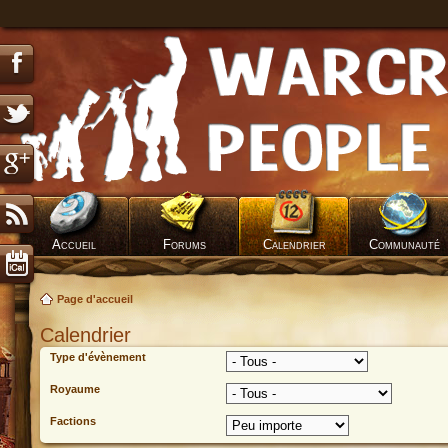
Accueil
Forums
Calendrier
Communauté
Page d'accueil
Calendrier
Type d'évènement
Royaume
Factions