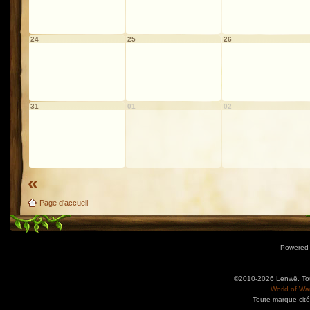
24
25
26
31
01
02
«
Page d'accueil
Powered
©2010-2026 Lenwë. Tous
World of War
Toute marque cité