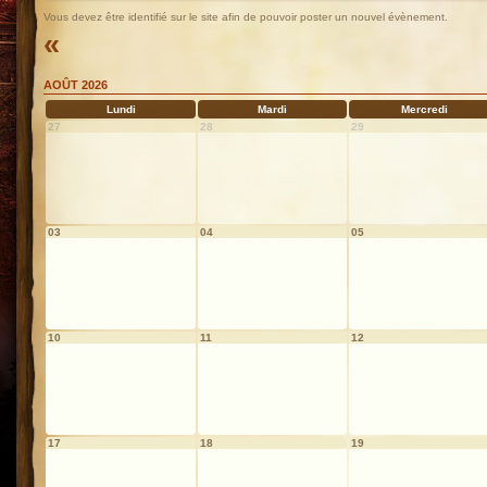
Vous devez être identifié sur le site afin de pouvoir poster un nouvel évènement.
«
AOÛT 2026
Lundi
Mardi
Mercredi
27
28
29
03
04
05
10
11
12
17
18
19