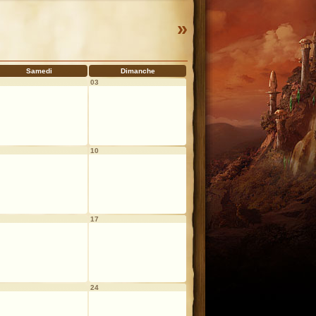
»
Samedi
Dimanche
03
10
17
24