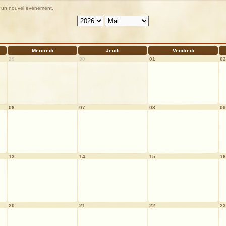
ter un nouvel évènement.
Mercredi
Jeudi
Vendredi
29
30
01
02
06
07
08
09
13
14
15
16
20
21
22
23