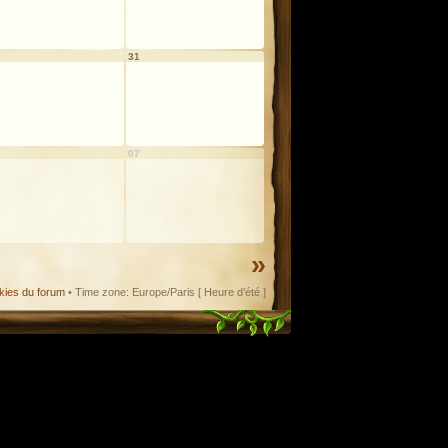
31
07
»
kies du forum
• Time zone: Europe/Paris [ Heure d’été ]