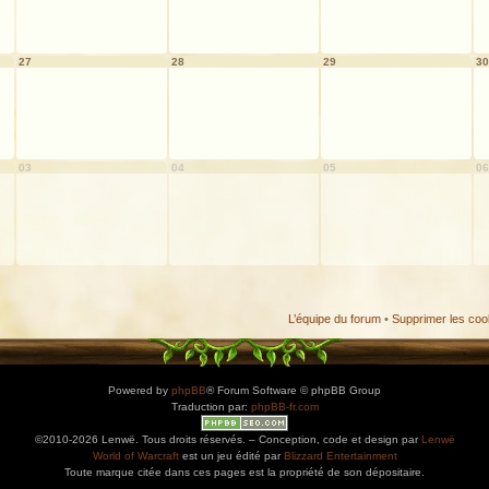
27
28
29
30
03
04
05
06
L’équipe du forum
•
Supprimer les coo
Powered by
phpBB
® Forum Software © phpBB Group
Traduction par:
phpBB-fr.com
©2010-2026 Lenwë. Tous droits réservés. – Conception, code et design par
Lenwë
World of Warcraft
est un jeu édité par
Blizzard Entertainment
Toute marque citée dans ces pages est la propriété de son dépositaire.