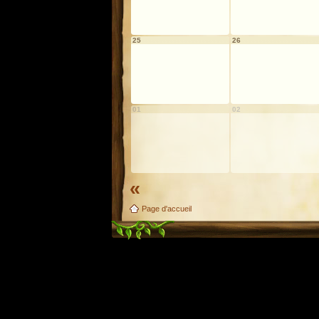
25
26
01
02
«
Page d'accueil