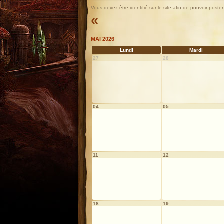
Vous devez être identifié sur le site afin de pouvoir pos
«
MAI 2026
Lundi
Mardi
27
28
04
05
11
12
18
19