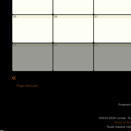
25
26
27
01
02
03
«
Page d'accueil
Powered
©2010-2026 Lenwë. Tous
World of War
Toute marque cité