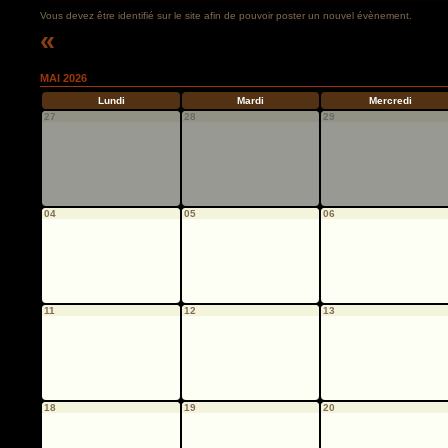
Vous devez être identifié sur le site afin de pouvoir poster un nouvel évènement.
«
MAI 2026
Lundi
Mardi
Mercredi
27
28
29
04
05
06
11
12
13
18
19
20