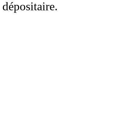
dépositaire.
Utilisez l'adresse suivante pour accéder au calendrier des évène
quelle application de type agenda prenant en charge le format i