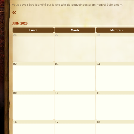
Vous devez être identifié sur le site afin de pouvoir poster un nouvel évènement.
«
JUIN 2025
Lundi
Mardi
Mercredi
26
27
28
02
03
04
09
10
11
16
17
18