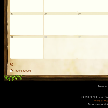
23
24
25
30
01
02
«
Page d'accueil
Powered
©2010-2026 Lenwë. Tous
World of War
Toute marque cité