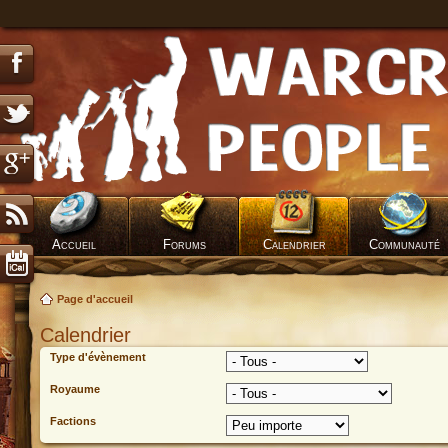
Accueil
Forums
Calendrier
Communauté
Page d'accueil
Calendrier
Type d'évènement
Royaume
Factions