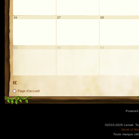
26
27
28
02
03
04
«
Page d'accueil
Powered
©2010-2026 Lenwë. Tous
World of War
Toute marque cité