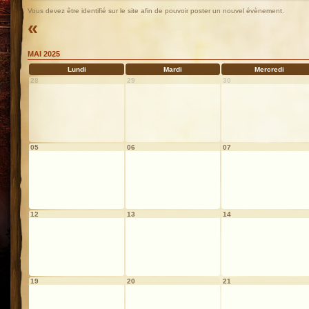
Vous devez être identifié sur le site afin de pouvoir poster un nouvel évènement.
«
MAI 2025
Lundi
Mardi
Mercredi
28
29
30
05
06
07
12
13
14
19
20
21