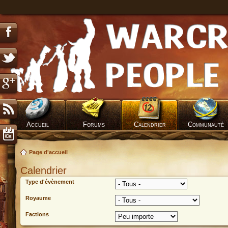
Accueil
Forums
Calendrier
Communauté
Page d'accueil
Calendrier
Type d'évènement
Royaume
Factions