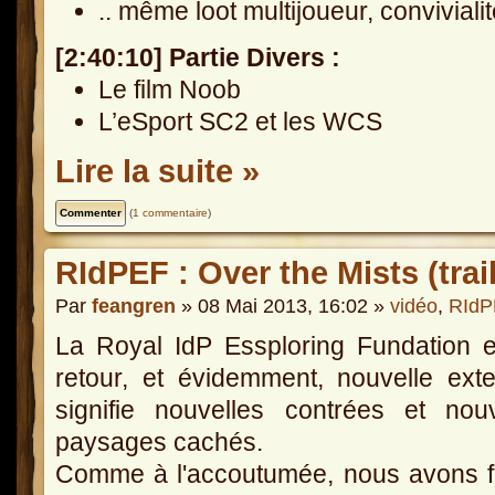
.. même loot multijoueur, conviviali
[2:40:10] Partie Divers :
Le film Noob
L’eSport SC2 et les WCS
Lire la suite »
(
1 commentaire
)
RIdPEF : Over the Mists (trail
Par
feangren
» 08 Mai 2013, 16:02 »
vidéo
,
RIdP
La Royal IdP Essploring Fundation 
retour, et évidemment, nouvelle ext
signifie nouvelles contrées et nou
paysages cachés.
Comme à l'accoutumée, nous avons f