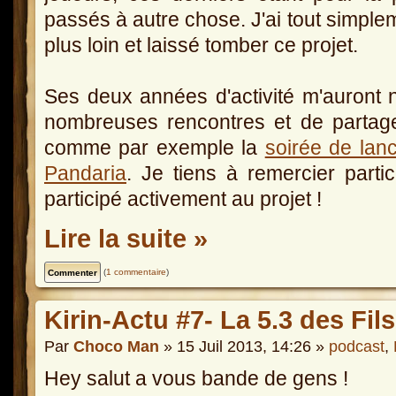
passés à autre chose. J'ai tout simplem
plus loin et laissé tomber ce projet.
Ses deux années d'activité m'auront 
nombreuses rencontres et de partag
comme par exemple la
soirée de lanc
Pandaria
. Je tiens à remercier parti
participé activement au projet !
Lire la suite »
(
1 commentaire
)
Kirin-Actu #7- La 5.3 des Fil
Par
Choco Man
» 15 Juil 2013, 14:26 »
podcast
,
Hey salut a vous bande de gens !