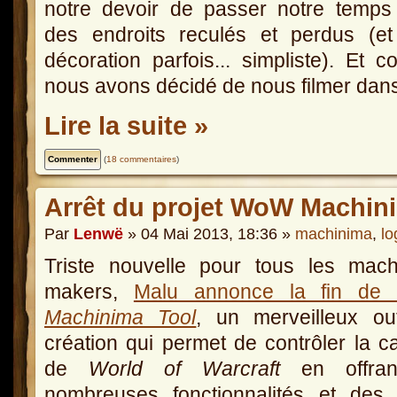
notre devoir de passer notre temps
des endroits reculés et perdus (et
décoration parfois... simpliste). Et 
nous avons décidé de nous filmer dans
Lire la suite »
(
18 commentaires
)
Arrêt du projet WoW Machin
Par
Lenwë
» 04 Mai 2013, 18:36 »
machinima
,
lo
Triste nouvelle pour tous les mach
makers,
Malu annonce la fin d
Machinima Tool
, un merveilleux ou
création qui permet de contrôler la 
de
World of Warcraft
en offran
nombreuses fonctionnalités et des 