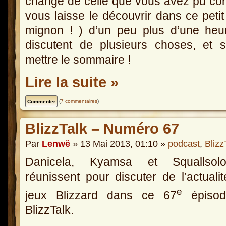
change de celle que vous avez pu conn
vous laisse le découvrir dans ce petit 
mignon ! ) d’un peu plus d’une he
discutent de plusieurs choses, et 
mettre le sommaire !
Lire la suite »
(
7 commentaires
)
BlizzTalk – Numéro 67
Par
Lenwë
» 13 Mai 2013, 01:10 »
podcast
,
Blizz
Danicela, Kyamsa et Squallso
réunissent pour discuter de l’actuali
e
jeux Blizzard dans ce 67
épisod
BlizzTalk.