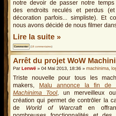
notre devoir de passer notre temps
des endroits reculés et perdus (et
décoration parfois... simpliste). Et 
nous avons décidé de nous filmer dans
Lire la suite »
(
18 commentaires
)
Arrêt du projet WoW Machin
Par
Lenwë
» 04 Mai 2013, 18:36 »
machinima
,
lo
Triste nouvelle pour tous les mach
makers,
Malu annonce la fin d
Machinima Tool
, un merveilleux ou
création qui permet de contrôler la 
de
World of Warcraft
en offran
nombreuses fonctionnalités et des 