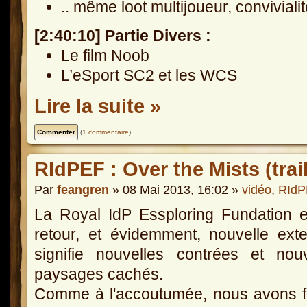
.. même loot multijoueur, conviviali
[2:40:10] Partie Divers :
Le film Noob
L’eSport SC2 et les WCS
Lire la suite »
(
1 commentaire
)
RIdPEF : Over the Mists (trail
Par
feangren
» 08 Mai 2013, 16:02 »
vidéo
,
RIdP
La Royal IdP Essploring Fundation 
retour, et évidemment, nouvelle ext
signifie nouvelles contrées et nou
paysages cachés.
Comme à l'accoutumée, nous avons f