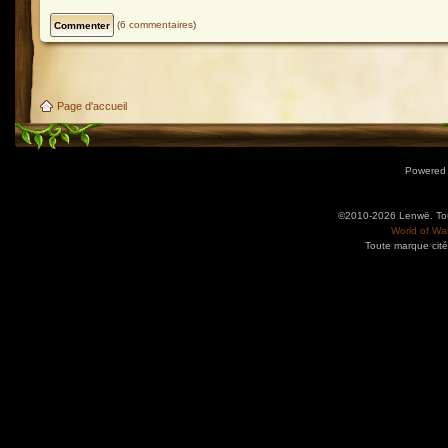
(
6 commentaires
)
Page d'accueil
Powered
©2010-2026 Lenwë. Tous
World of War
Toute marque cité
Utilisez l'adresse suivante pour accéder au calendrier des évènements depuis d'autres app
charge le format iCal.