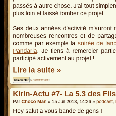
passés à autre chose. J'ai tout simplem
plus loin et laissé tomber ce projet.
Ses deux années d'activité m'auront 
nombreuses rencontres et de partag
comme par exemple la
soirée de lanc
Pandaria
. Je tiens à remercier parti
participé activement au projet !
Lire la suite »
(
1 commentaire
)
Kirin-Actu #7- La 5.3 des Fil
Par
Choco Man
» 15 Juil 2013, 14:26 »
podcast
,
Hey salut a vous bande de gens !