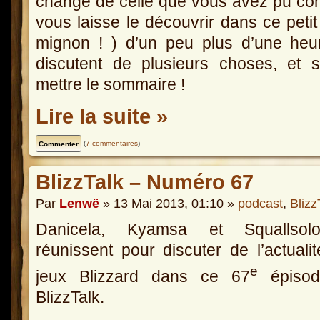
change de celle que vous avez pu conn
vous laisse le découvrir dans ce petit 
mignon ! ) d’un peu plus d’une he
discutent de plusieurs choses, et 
mettre le sommaire !
Lire la suite »
(
7 commentaires
)
BlizzTalk – Numéro 67
Par
Lenwë
» 13 Mai 2013, 01:10 »
podcast
,
Blizz
Danicela, Kyamsa et Squallso
réunissent pour discuter de l’actuali
e
jeux Blizzard dans ce 67
épisod
BlizzTalk.