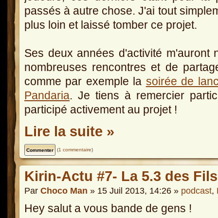
passés à autre chose. J'ai tout simplem
plus loin et laissé tomber ce projet.
Ses deux années d'activité m'auront 
nombreuses rencontres et de partag
comme par exemple la
soirée de lanc
Pandaria
. Je tiens à remercier parti
participé activement au projet !
Lire la suite »
(
1 commentaire
)
Kirin-Actu #7- La 5.3 des Fil
Par
Choco Man
» 15 Juil 2013, 14:26 »
podcast
,
Hey salut a vous bande de gens !