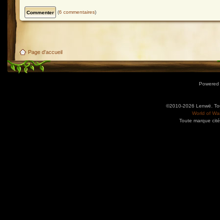
(
6 commentaires
)
Page d'accueil
Powered
©2010-2026 Lenwë. Tous
World of War
Toute marque cité
Utilisez l'adresse suivante pour accéder au calendrier des évènements depuis d'autres app
charge le format iCal.