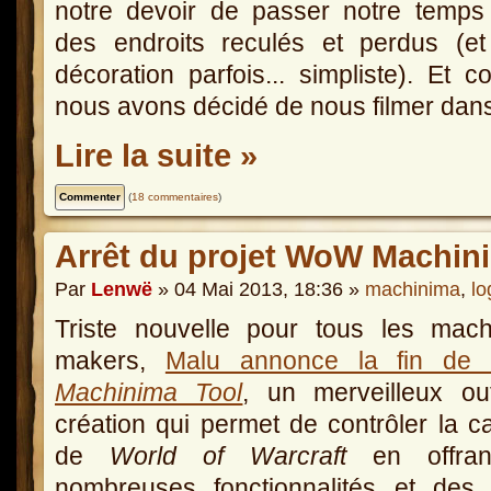
notre devoir de passer notre temps
des endroits reculés et perdus (et
décoration parfois... simpliste). Et 
nous avons décidé de nous filmer dans
Lire la suite »
(
18 commentaires
)
Arrêt du projet WoW Machin
Par
Lenwë
» 04 Mai 2013, 18:36 »
machinima
,
lo
Triste nouvelle pour tous les mach
makers,
Malu annonce la fin d
Machinima Tool
, un merveilleux ou
création qui permet de contrôler la 
de
World of Warcraft
en offran
nombreuses fonctionnalités et des 