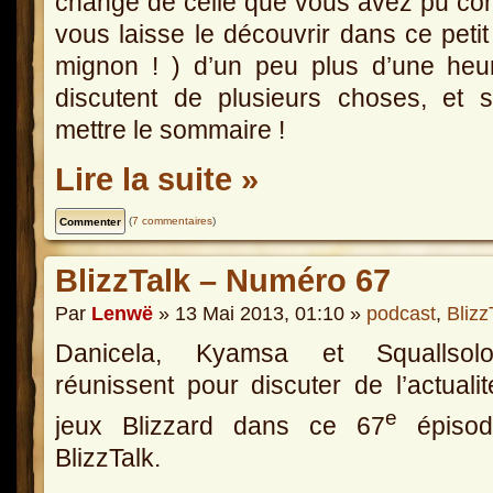
change de celle que vous avez pu conn
vous laisse le découvrir dans ce petit 
mignon ! ) d’un peu plus d’une he
discutent de plusieurs choses, et 
mettre le sommaire !
Lire la suite »
(
7 commentaires
)
BlizzTalk – Numéro 67
Par
Lenwë
» 13 Mai 2013, 01:10 »
podcast
,
Blizz
Danicela, Kyamsa et Squallso
réunissent pour discuter de l’actuali
e
jeux Blizzard dans ce 67
épisod
BlizzTalk.