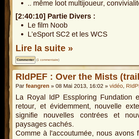
.. même loot multijoueur, conviviali
[2:40:10] Partie Divers :
Le film Noob
L’eSport SC2 et les WCS
Lire la suite »
(
1 commentaire
)
RIdPEF : Over the Mists (trail
Par
feangren
» 08 Mai 2013, 16:02 »
vidéo
,
RIdP
La Royal IdP Essploring Fundation 
retour, et évidemment, nouvelle ext
signifie nouvelles contrées et nou
paysages cachés.
Comme à l'accoutumée, nous avons f