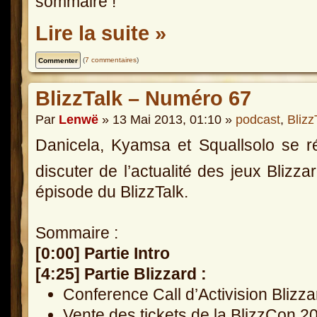
sommaire !
Lire la suite »
(
7 commentaires
)
BlizzTalk – Numéro 67
Par
Lenwë
» 13 Mai 2013, 01:10 »
podcast
,
Blizz
Danicela, Kyamsa et Squallsolo se r
discuter de l’actualité des jeux Blizz
épisode du BlizzTalk.
Sommaire :
[0:00] Partie Intro
[4:25] Partie Blizzard :
Conference Call d’Activision Blizz
Vente des tickets de la BlizzCon 2