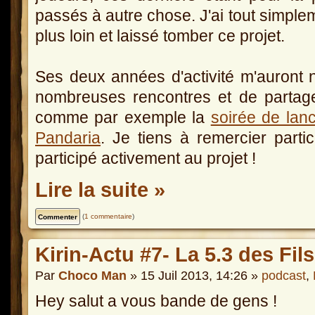
passés à autre chose. J'ai tout simplem
plus loin et laissé tomber ce projet.
Ses deux années d'activité m'auront 
nombreuses rencontres et de partag
comme par exemple la
soirée de lanc
Pandaria
. Je tiens à remercier parti
participé activement au projet !
Lire la suite »
(
1 commentaire
)
Kirin-Actu #7- La 5.3 des Fil
Par
Choco Man
» 15 Juil 2013, 14:26 »
podcast
,
Hey salut a vous bande de gens !