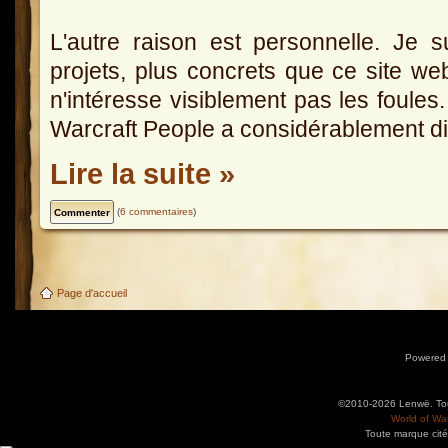
L'autre raison est personnelle. Je s
projets, plus concrets que ce site we
n'intéresse visiblement pas les foules
Warcraft People a considérablement d
Lire la suite »
(
6 commentaires
)
Page d'accueil
Powered
©2010-2026 Lenwë. Tous
World of War
Toute marque cité